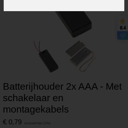
8.4
Batterijhouder 2x AAA - Met
schakelaar en
montagekabels
€ 0,79