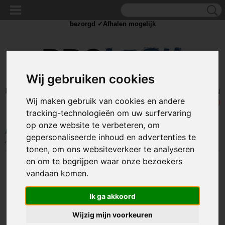
✓Scherpe prijzen ✓Achteraf betalen ✓ Vandaag besteld
dinsdag
bezorgd ✓Afhalen mogelijk
Wij gebruiken cookies
Inloggen
Registreren
UW WINKELWAGEN
Wij maken gebruik van cookies en andere
Geen producten
(0)
tracking-technologieën om uw surfervaring
op onze website te verbeteren, om
Home
>
STROOM
>
Batterijen
>
Batterijhouders
>
Batterijhouder 2x
gepersonaliseerde inhoud en advertenties te
AAA - Met schakelaar en montagekabels
tonen, om ons websiteverkeer te analyseren
en om te begrijpen waar onze bezoekers
vandaan komen.
Ik ga akkoord
Wijzig mijn voorkeuren