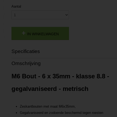
Aantal
IN WINKELWAGEN
Specificaties
Productcode
P201811200937
Omschrijving
Productcode leverancier
L201811200937
M6 Bout - 6 x 35mm - klasse 8.8 -
gegalvaniseerd - metrisch
Zeskantbouten met maat M6x35mm,
Gegalvaniseerd en zodoende beschermd tegen roesten