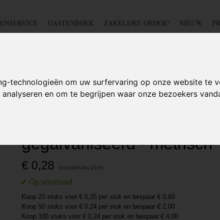
ENSERVICE
GASTENBOEK
ZAKELIJKE ORDER?
NIEUW
P
DSCHAP
IJZERWAREN
TUIN
BEDRADING
S
ng-technologieën om uw surfervaring op onze website te v
te analyseren en om te begrijpen waar onze bezoekers van
ten
>
M6 Bout - 6 x 35mm - klasse 8.8 - gegalvaniseerd - metrisch
M6 Bout - 6 x 35mm - klass
gegalvaniseerd - metrisch
€ 0,28
Koop 20 stuks voor € 0,25 per stuk en bespaar € 0,60
Koop 50 stuks voor € 0,24 per stuk en bespaar € 2,00
Koop 100 stuks voor € 0,24 per stuk en bespaar € 4,00