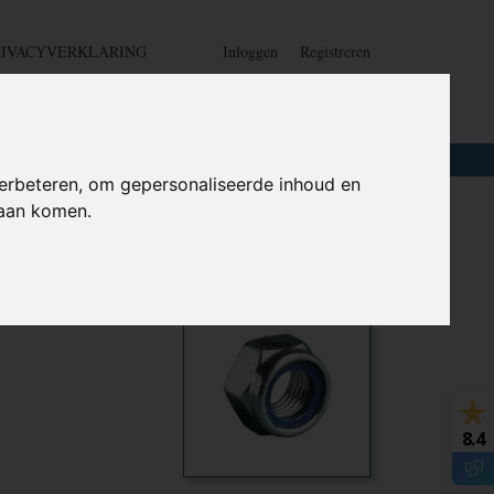
RIVACYVERKLARING
Inloggen
Registreren
UW WINKELWAGEN
Geen producten
(0)
LOTEN
+
HOME
erbeteren, om gepersonaliseerde inhoud en
daan komen.
e 8.8 -
Ook interessant
8.4