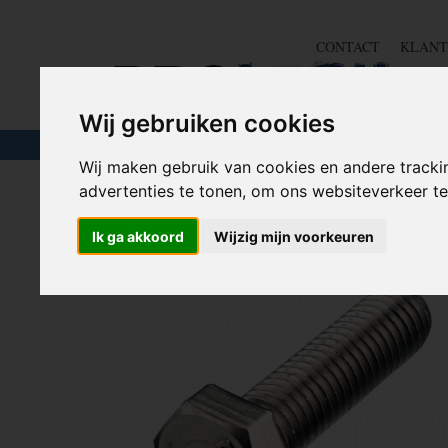
CONTACT
KLANT
Wij gebruiken cookies
TOUW & ELASTIEK
SLANGEN
GEREE
Wij maken gebruik van cookies en andere tracki
advertenties te tonen, om ons websiteverkeer 
Home
>
IJZERWAREN
>
BOUTEN
>
BOUTEN
>
M6 Bou
Ik ga akkoord
Wijzig mijn voorkeuren