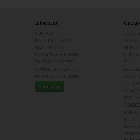
Informatie
Catego
CONTACT
TOUW &
KLANTENSERVICE
SLANG
GASTENBOEK
GEREE
PRIVACYVERKLARING
IJZERW
ZAKELIJKE ORDER?
TUIN
COOKIE VERKLARING
BEDRA
PRIVACYVERKLARING
SLOTE
TIE WR
Herroeping
STROO
PNEUMA
SOLDE
COMPO
MEET
BEVEIL
VEILIG