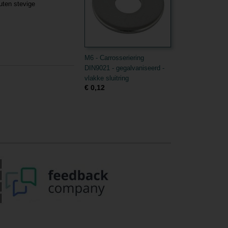
ten stevige
M6 - Carrosseriering
DIN9021 - gegalvaniseerd -
vlakke sluitring
€ 0,12