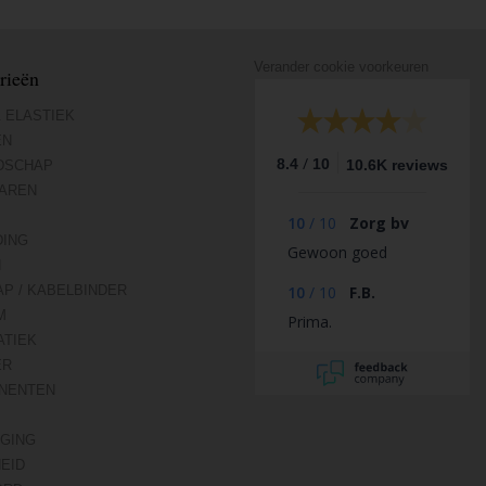
Verander cookie voorkeuren
rieën
 ELASTIEK
EN
/
8.4
10
10.6K reviews
DSCHAP
AREN
10
/
10
Zorg bv
DING
Gewoon goed
N
AP / KABELBINDER
10
/
10
F.B.
M
Prima.
TIEK
ER
NENTEN
IGING
HEID