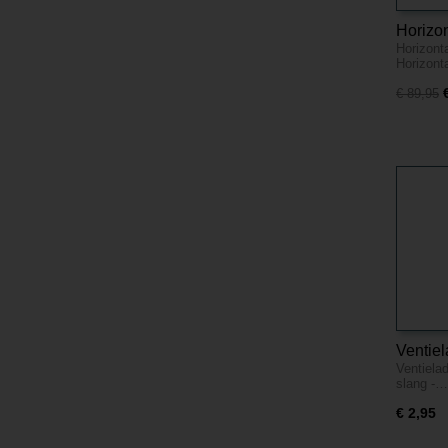
Horizon
Horizonta
meter
Horizont
€ 89,95
Ventiel
Ventiela
Voor 6
slang -…
€ 2,95