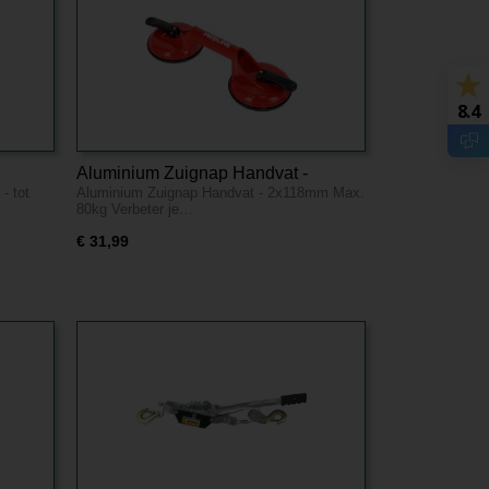
8.4
Aluminium Zuignap Handvat -
- tot
Aluminium Zuignap Handvat - 2x118mm Max.
2x118mm Max. 80kg
80kg Verbeter je…
€ 31,99