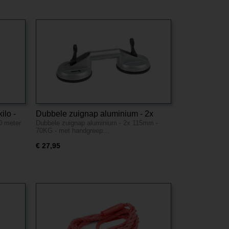
ilo -
Dubbele zuignap aluminium - 2x
10 meter
Dubbele zuignap aluminium - 2x 115mm -
115mm - 70KG - met handgreep
70KG - met handgreep…
€ 27,95