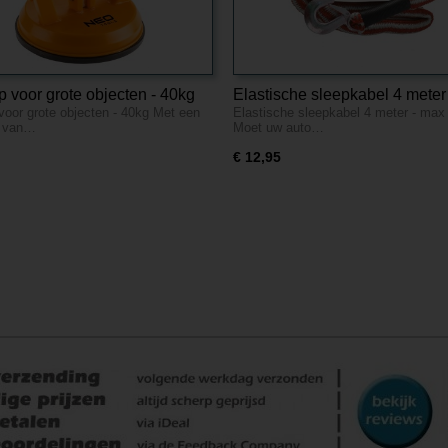
 voor grote objecten - 40kg
Elastische sleepkabel 4 meter
voor grote objecten - 40kg Met een
Elastische sleepkabel 4 meter - max
3500kg
r van…
Moet uw auto…
€ 12,95