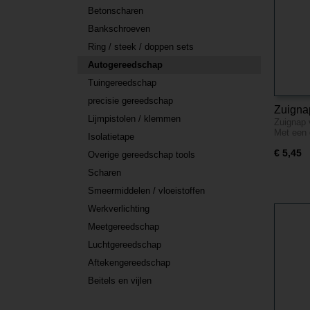
Betonscharen
Bankschroeven
Ring / steek / doppen sets
Autogereedschap
Tuingereedschap
precisie gereedschap
Zuignap
Lijmpistolen / klemmen
Zuignap v
Grijs
Met een
Isolatietape
€ 5,45
Overige gereedschap tools
Scharen
Smeermiddelen / vloeistoffen
Werkverlichting
Meetgereedschap
Luchtgereedschap
Aftekengereedschap
Beitels en vijlen