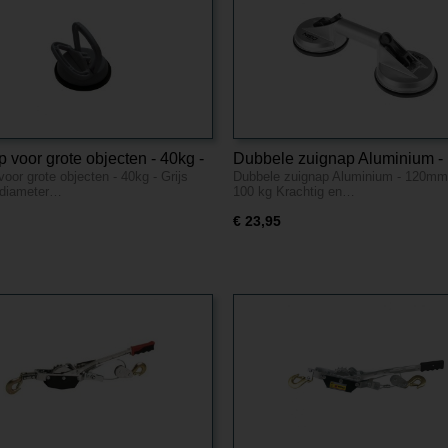
 voor grote objecten - 40kg -
Dubbele zuignap Aluminium -
oor grote objecten - 40kg - Grijs
Dubbele zuignap Aluminium - 120mm 
120mm - tot 100 kg
 diameter…
100 kg Krachtig en…
€ 23,95