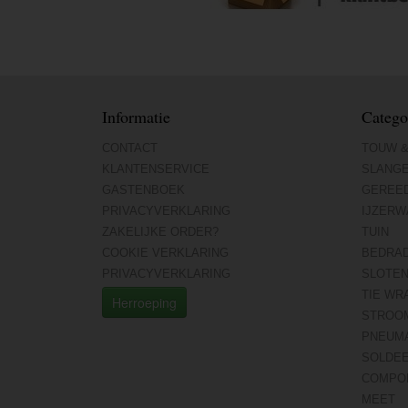
Informatie
Catego
CONTACT
TOUW &
KLANTENSERVICE
SLANG
GASTENBOEK
GEREE
PRIVACYVERKLARING
IJZERW
ZAKELIJKE ORDER?
TUIN
COOKIE VERKLARING
BEDRA
PRIVACYVERKLARING
SLOTE
TIE WR
Herroeping
STROO
PNEUMA
SOLDE
COMPO
MEET