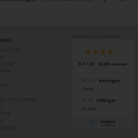
Verander cookie voorkeuren
rieën
 ELASTIEK
EN
/
8.4
10
10.6K reviews
DSCHAP
AREN
10
/
10
Koningen
DING
Prima
N
AP / KABELBINDER
9
/
10
Fellinger
M
1e keer
TIEK
ER
NENTEN