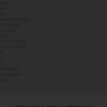
IGING
HEID
ORD
NGER TOEBEHOREN
CCESSOIRES
EN GELUID
COOP
R / TV BEUGELS
TER EN NETWERK
OR
TS
IE
REN MATTEN
ACCESSOIRES
& DIY