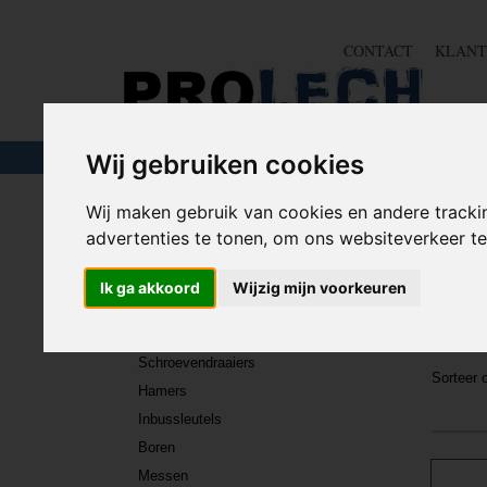
CONTACT
KLANT
TOUW & ELASTIEK
SLANGEN
GEREE
Wij gebruiken cookies
Wij maken gebruik van cookies en andere tracki
Home
>
GEREEDSCHAP
>
Autogereedschap
advertenties te tonen, om ons websiteverkeer 
GEREEDSCHAP
Aut
Ik ga akkoord
Wijzig mijn voorkeuren
Hier vin
Tangen
sleepkab
Schroevendraaiers
Sorteer
Hamers
Inbussleutels
Boren
Messen