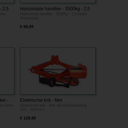
- 2,5
Horizontale handlier - 3500kg - 2,5
eter
Horizontale handlier - 3500kg - 2,5 meter
meter
Horizontale…
€ 69,95
iel -
Elektrische krik - Met
Voor 6mm
Elektrische krik - Met afstandsbediening -
afstandsbediening - 12V - 3000 KG
12V - 3000 KG…
€ 128,95