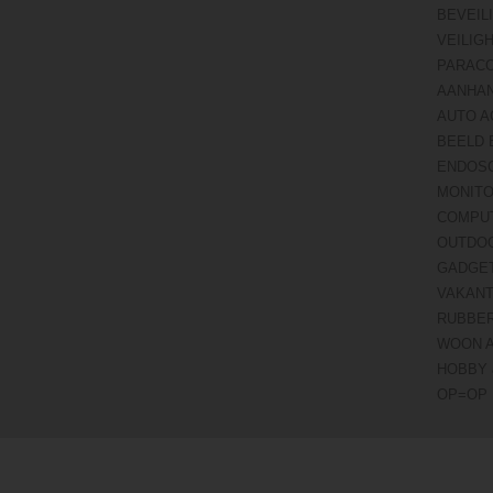
BEVEIL
VEILIG
PARAC
AANHA
AUTO A
BEELD 
ENDOS
MONITO
COMPU
OUTDO
GADGE
VAKANT
RUBBE
WOON 
HOBBY 
OP=OP