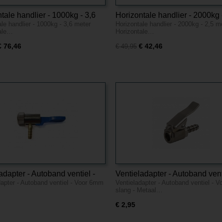
tale handlier - 1000kg - 3,6
Horizontale handlier - 2000kg 
le handlier - 1000kg - 3,6 meter
Horizontale handlier - 2000kg - 2,5 m
meter
ale…
Horizontale…
€ 76,46
€ 42,46
€ 49,95
adapter - Autoband ventiel -
Ventieladapter - Autoband vent
dapter - Autoband ventiel - Voor 6mm
Ventieladapter - Autoband ventiel - 
mm slang - Kunststof
Voor 6mm slang - Metaal
slang - Metaal…
€ 2,95