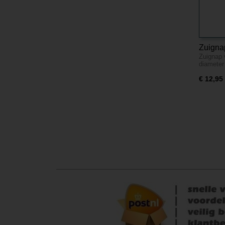
Zuignap
Zuignap 
diamete
€ 12,95