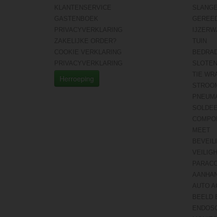
KLANTENSERVICE
SLANG
GASTENBOEK
GEREE
PRIVACYVERKLARING
IJZERW
ZAKELIJKE ORDER?
TUIN
COOKIE VERKLARING
BEDRA
PRIVACYVERKLARING
SLOTE
TIE WR
Herroeping
STROO
PNEUMA
SOLDE
COMPO
MEET
BEVEIL
VEILIG
PARAC
AANHA
AUTO A
BEELD 
ENDOS