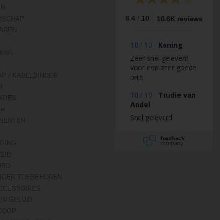
EN
/
8.4
10
10.6K reviews
DSCHAP
AREN
10
/
10
Koning
DING
Zeer snel geleverd
N
voor een zeer goede
AP / KABELBINDER
prijs
M
10
/
10
Trudie van
TIEK
Andel
ER
Snel geleverd
NENTEN
IGING
HEID
ORD
NGER TOEBEHOREN
CCESSOIRES
EN GELUID
COOP