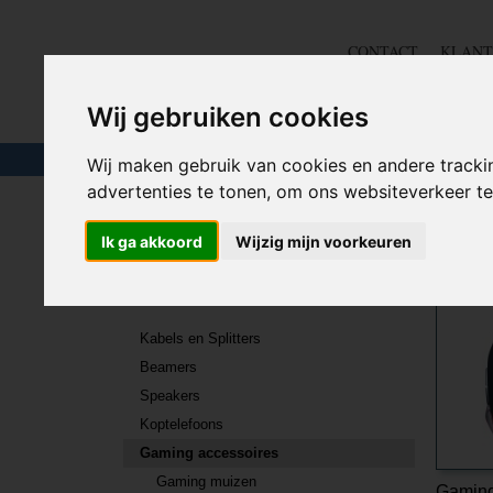
CONTACT
KLANT
Wij gebruiken cookies
TOUW & ELASTIEK
SLANGEN
GEREE
Wij maken gebruik van cookies en andere tracki
advertenties te tonen, om ons websiteverkeer 
Home
>
BEELD EN GELUID
>
Gaming accessoires
Ik ga akkoord
Wijzig mijn voorkeuren
BEELD EN GELUID
Kabels en Splitters
Beamers
Speakers
Koptelefoons
Gaming accessoires
Gaming muizen
Gaming