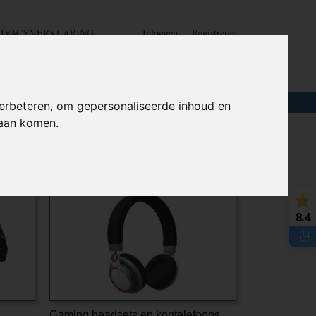
RIVACYVERKLARING
Inloggen
Registreren
UW WINKELWAGEN
Geen producten
(0)
LOTEN
+
HOME
erbeteren, om gepersonaliseerde inhoud en
daan komen.
8.4
Gaming headsets en koptelefoons