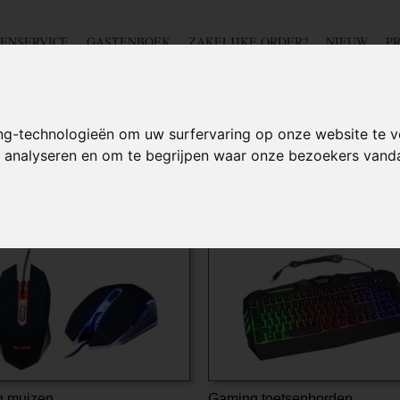
ENSERVICE
GASTENBOEK
ZAKELIJKE ORDER?
NIEUW
P
DSCHAP
IJZERWAREN
TUIN
BEDRADING
S
ng-technologieën om uw surfervaring op onze website te v
te analyseren en om te begrijpen waar onze bezoekers van
 muizen
Gaming toetsenborden