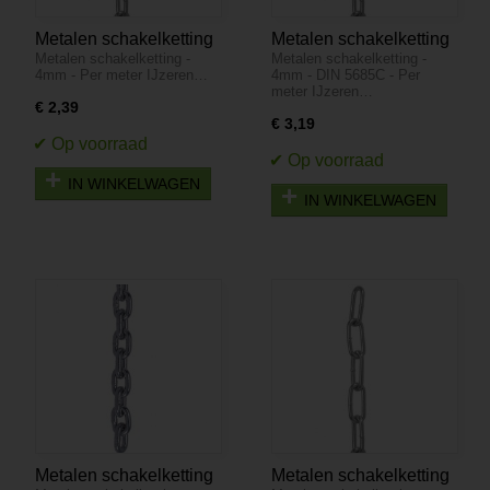
Metalen schakelketting
Metalen schakelketting
Metalen schakelketting -
Metalen schakelketting -
- 4mm - Per meter
- 4mm - DIN 5685C -
4mm - Per meter IJzeren…
4mm - DIN 5685C - Per
Per meter
meter IJzeren…
€ 2,39
€ 3,19
IN WINKELWAGEN
IN WINKELWAGEN
Metalen schakelketting
Metalen schakelketting