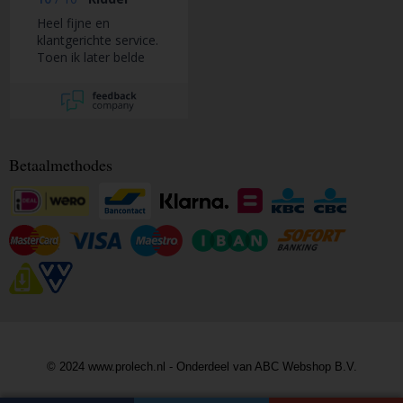
Heel fijne en
klantgerichte service.
Toen ik later belde
om de bestelling aan
te passen, werd ik
snel, vakkundig en
vriendelijk geholpen
en was de
aanpassing geen
Betaalmethodes
probleem