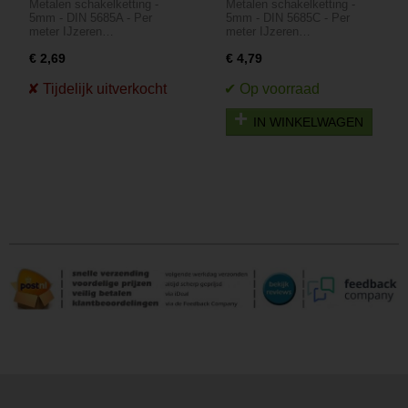
Metalen schakelketting -
Metalen schakelketting -
- 5mm - DIN 5685A -
- 5mm - DIN 5685C -
5mm - DIN 5685A - Per
5mm - DIN 5685C - Per
Per meter
Per meter
meter IJzeren…
meter IJzeren…
€ 2,69
€ 4,79
IN WINKELWAGEN