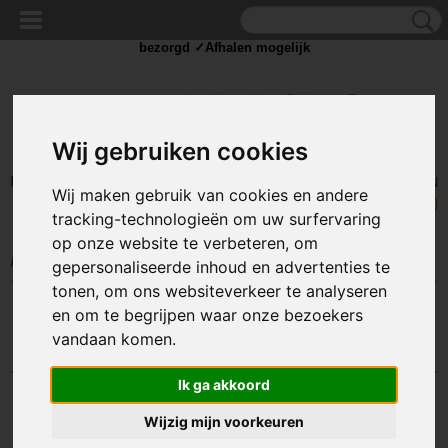
✓Scherpe prijzen ✓Achteraf betalen ✓ Vandaag besteld
dinsdag
bezorgd ✓Afhalen mogelijk
Wij gebruiken cookies
Inloggen
Registreren
UW WINKELWAGEN
Wij maken gebruik van cookies en andere
Geen producten
(0)
tracking-technologieën om uw surfervaring
op onze website te verbeteren, om
Home
>
IJZERWAREN
>
SCHAKELKETTINGEN
gepersonaliseerde inhoud en advertenties te
tonen, om ons websiteverkeer te analyseren
en om te begrijpen waar onze bezoekers
Sorteer op:
vandaan komen.
Ik ga akkoord
Wijzig mijn voorkeuren