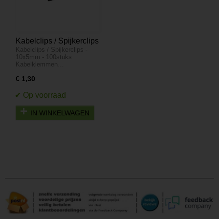
Kabelclips / Spijkerclips
Kabelclips / Spijkerclips -
- 10x5mm - 100stuks
10x5mm - 100stuks
Kabelklemmen…
€ 1,30
IN WINKELWAGEN