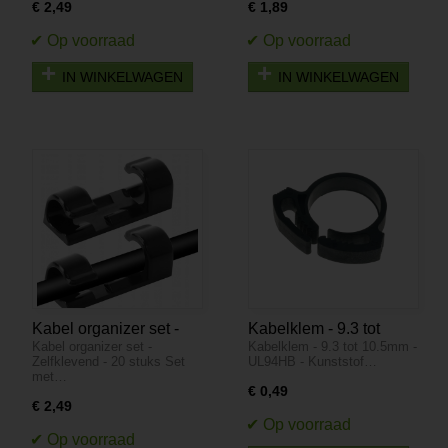
€ 2,49
€ 1,89
IN WINKELWAGEN
IN WINKELWAGEN
Kabel organizer set -
Kabelklem - 9.3 tot
Kabel organizer set -
Kabelklem - 9.3 tot 10.5mm -
Zelfklevend - 20 stuks
10.5mm - UL94HB -
Zelfklevend - 20 stuks Set
UL94HB - Kunststof…
Kunststof
met…
€ 0,49
€ 2,49