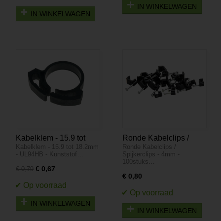
IN WINKELWAGEN
IN WINKELWAGEN
Kabelklem - 15.9 tot
Ronde Kabelclips /
Kabelklem - 15.9 tot 18.2mm
Ronde Kabelclips /
18.2mm - UL94HB -
Spijkerclips - 4mm -
- UL94HB - Kunststof…
Spijkerclips - 4mm -
Kunststof
100stuks
100stuks…
€ 0,67
€ 0,79
€ 0,80
IN WINKELWAGEN
IN WINKELWAGEN