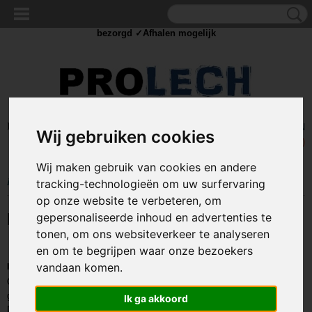
✓Scherpe prijzen ✓Achteraf betalen ✓ Vandaag besteld
dinsdag
bezorgd ✓Afhalen mogelijk
Inloggen
Registreren
UW WINKELWAGEN
Wij gebruiken cookies
Geen producten
(0)
Wij maken gebruik van cookies en andere
Home
>
COMPONENTEN
>
KABELCLIPS - SPIJKERCLIPS
tracking-technologieën om uw surfervaring
op onze website te verbeteren, om
KABELCLIPS - SPIJKERCLIPS
gepersonaliseerde inhoud en advertenties te
tonen, om ons websiteverkeer te analyseren
en om te begrijpen waar onze bezoekers
vandaan komen.
Kabelklemmen met spijker
Onze kabelclips welke ookwel de spijkerclips worden genoemd worden
gebruikt om kabels netjes weg te werken.
Ik ga akkoord
Dit gebeurd vaak langs een muur of langs bijvoorbeeld een plint.