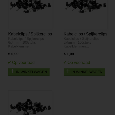
Kabelclips / Spijkerclips
Kabelclips / Spijkerclips
Kabelclips / Spijkerclips -
Kabelclips / Spijkerclips -
- 6x4mm - 100stuks
- 8x5mm - 100stuks
6x4mm - 100stuks
8x5mm - 100stuks
Kabelklemmen…
Kabelklemmen…
€ 0,99
€ 1,09
IN WINKELWAGEN
IN WINKELWAGEN