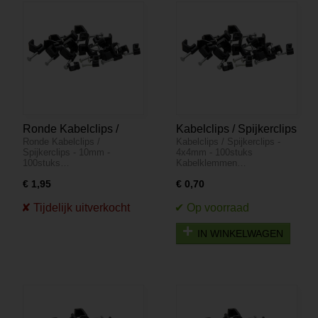
Ronde Kabelclips /
Kabelclips / Spijkerclips
Ronde Kabelclips /
Kabelclips / Spijkerclips -
Spijkerclips - 10mm -
- 4x4mm - 100stuks
Spijkerclips - 10mm -
4x4mm - 100stuks
100stuks
100stuks…
Kabelklemmen…
€ 1,95
€ 0,70
IN WINKELWAGEN