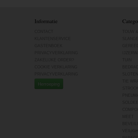
Informatie
Catego
CONTACT
TOUW &
KLANTENSERVICE
SLANG
GASTENBOEK
GEREE
PRIVACYVERKLARING
IJZERW
ZAKELIJKE ORDER?
TUIN
COOKIE VERKLARING
BEDRA
PRIVACYVERKLARING
SLOTE
TIE WR
Herroeping
STROO
PNEUMA
SOLDE
COMPO
MEET
BEVEIL
VEILIG
PARAC