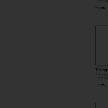
Univers
€ 3,95
Trilli
Trilling
M10
Univers
€ 3,95