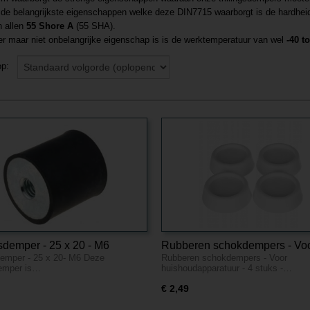
de belangrijkste eigenschappen welke deze DIN7715 waarborgt is de hardheid
n allen
55 Shore A
(55 SHA).
r maar niet onbelangrijke eigenschap is is de werktemperatuur van wel
-40 t
 op:
gsdemper - 25 x 20 - M6
Rubberen schokdempers - Vo
sdemper - 25 x 20- M6 Deze
Rubberen schokdempers - Voor
huishoudapparatuur - 4 stuks -
sdemper is…
huishoudapparatuur - 4 stuks -…
€ 2,49