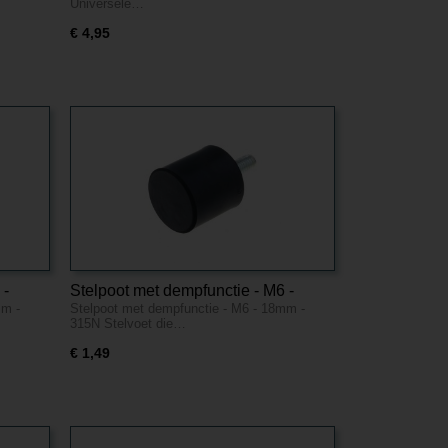
Universele…
€ 4,95
 -
Stelpoot met dempfunctie - M6 -
mm -
Stelpoot met dempfunctie - M6 - 18mm -
18mm - 315N
315N Stelvoet die…
€ 1,49