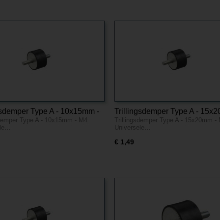
ngsdemper Type A - 10x15mm -
Trillingsdemper Type A - 15x
sdemper Type A - 10x15mm - M4
Trillingsdemper Type A - 15x20mm -
M4
ele…
Universele…
€ 1,49