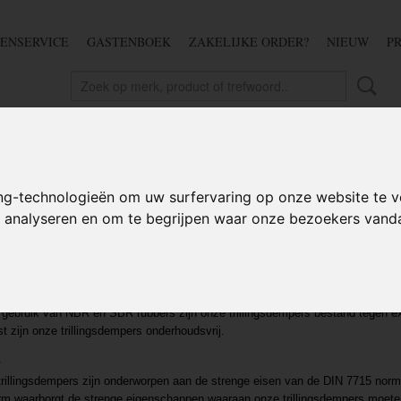
ENSERVICE
GASTENBOEK
ZAKELIJKE ORDER?
NIEUW
P
DSCHAP
IJZERWAREN
TUIN
BEDRADING
S
ng-technologieën om uw surfervaring op onze website te v
te analyseren en om te begrijpen waar onze bezoekers van
LLINGSDEMPERS DIN 7715
llingsdempers zijn gemaakt van hoogwaardige materialen.
er is gemaakt van Nitril-Butadieën rubber (NBR) en Styreen-Butadiën rubber 
e rubbers zien we veel terug in de bouw, scheepvaart, industrie en wegenbou
 gebruik van NBR en SBR rubbers zijn onze trillingsdempers bestand tegen e
t zijn onze trillingsdempers onderhoudsvrij.
5
trillingsdempers zijn onderworpen aan de strenge eisen van de DIN 7715 norm
m waarborgt de strenge eigenschappen waaraan onze trillingsdempers moete