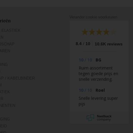
Verander cookie voorkeuren
rieën
 ELASTIEK
EN
/
8.4
10
10.6K reviews
DSCHAP
AREN
10
/
10
BG
DING
Ruim assortiment
N
tegen goede prijs en
AP / KABELBINDER
snelle verzending.
M
10
/
10
Roel
TIEK
Snelle levering super
ER
pijs
NENTEN
IGING
HEID
ORD