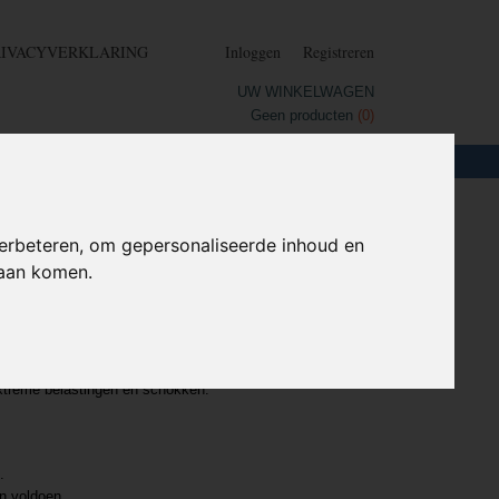
RIVACYVERKLARING
Inloggen
Registreren
UW WINKELWAGEN
Geen producten
(0)
LOTEN
+
HOME
erbeteren, om gepersonaliseerde inhoud en
daan komen.
(SBR).
w.
xtreme belastingen en schokken.
.
n voldoen.