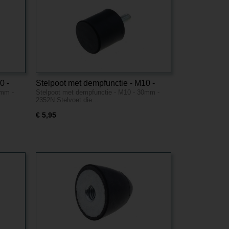
0 -
Stelpoot met dempfunctie - M10 -
8mm -
Stelpoot met dempfunctie - M10 - 30mm -
30mm - 2352N
2352N Stelvoet die…
€ 5,95