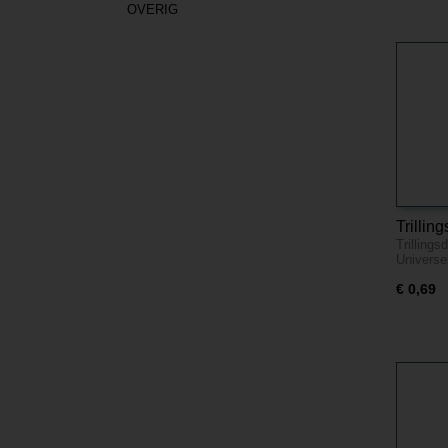
OVERIG
Trilli
Trilling
M4
Univers
€ 0,69