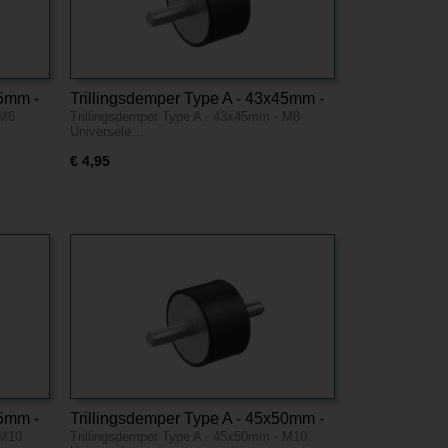
45mm -
Trillingsdemper Type A - 43x45mm -
 M6
Trillingsdemper Type A - 43x45mm - M8
M8
Universele…
€ 4,95
25mm -
Trillingsdemper Type A - 45x50mm -
 M10
Trillingsdemper Type A - 45x50mm - M10
M10