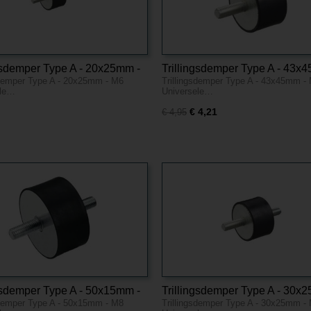
ngsdemper Type A - 20x25mm -
Trillingsdemper Type A - 43x
sdemper Type A - 20x25mm - M6
Trillingsdemper Type A - 43x45mm -
M6
ele…
Universele…
€ 4,21
€ 4,95
ngsdemper Type A - 50x15mm -
Trillingsdemper Type A - 30x
sdemper Type A - 50x15mm - M8
Trillingsdemper Type A - 30x25mm -
M10