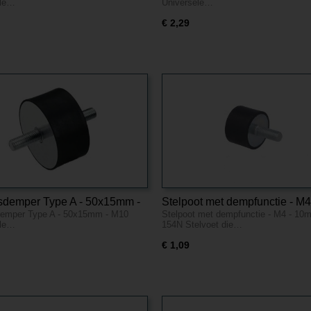
ele…
Universele…
€ 2,29
ngsdemper Type A - 50x15mm -
Stelpoot met dempfunctie - M4
sdemper Type A - 50x15mm - M10
Stelpoot met dempfunctie - M4 - 10
10mm - 154N
ele…
154N Stelvoet die…
€ 1,09