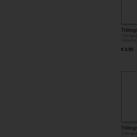
Trilli
Trilling
M6
Univers
€ 2,55
Trilli
Trilling
M8