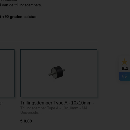
 van de trillingsdempers.
ot +90 graden celcius
.
8.4
or
Trillingsdemper Type A - 10x10mm -
Trillingsdemper Type A - 10x10mm - M4
 Wit
M4
Universele…
€ 0,69