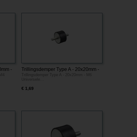
20mm -
Trillingsdemper Type A - 20x20mm -
 M4
Trillingsdemper Type A - 20x20mm - M6
M6
Universele…
€ 1,69