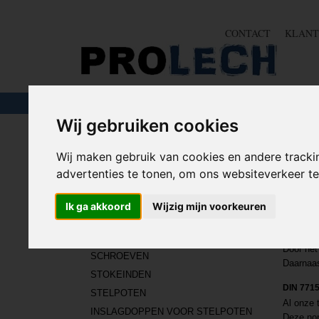
CONTACT
KLANT
TOUW & ELASTIEK
SLANGEN
GEREE
Wij gebruiken cookies
Home
>
IJZERWAREN
>
TRILLINGSDEMPERS
Wij maken gebruik van cookies en andere tracki
advertenties te tonen, om ons websiteverkeer 
IJZERWAREN
TRI
Ik ga akkoord
Wijzig mijn voorkeuren
Onze tri
BOUTEN
Het rubb
Deze typ
MOEREN
Door het
SCHROEVEN
Daarnaas
STOKEINDEN
DIN 771
STELPOTEN
Al onze 
INSLAGDOPPEN VOOR STELPOTEN
Deze nor