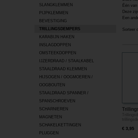
SLANGKLEMMEN
Één van 
Deze zij
PIJPKLEMMEN
Een ande
BEVESTIGING
TRILLINGSDEMPERS
Sorteer
KARABIJN HAKEN
INSLAGDOPPEN
OMSTEEKDOPPEN
IJZERDRAAD / STAALKABEL
STAALDRAAD KLEMMEN
HIJSOGEN / OOGMOEREN /
OOGBOUTEN
STAALDRAAD SPANNER /
SPANSCHROEVEN
SCHARNIEREN
Trillin
Trilling
MAGNETEN
trilling
SCHAKELKETTINGEN
€ 3,95
PLUGGEN