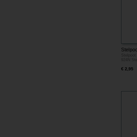
Stelpoo
Stelpoot
20mm 
924N Ste
€ 2,95