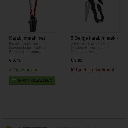
Karabijnhaak met
5 Delige karabijnhaak -
Karabijnhaak met
5 Delige karabijnhaak -
handdoekclip - Outdoor
Outdoor
handdoekclip - Outdoor
Outdoor Karabijnhaak /
Eenvoudige, maar…
Carabiner met…
€ 0,79
€ 9,95
IN WINKELWAGEN