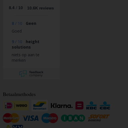
/
8.4
10
10.6K reviews
8
/
10
Geen
Goed
9
/
10
height
solutions
niets op aan te
merken
Betaalmethodes