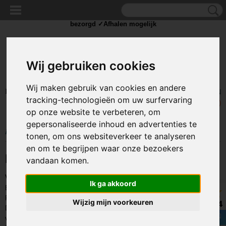
✓Scherpe prijzen ✓Achteraf betalen ✓ Vandaag besteld
dinsdag
bezorgd ✓Afhalen mogelijk
Wij gebruiken cookies
Wij maken gebruik van cookies en andere
Inloggen
Registreren
UW WINKELWAGEN
tracking-technologieën om uw surfervaring
Geen producten
(0)
op onze website te verbeteren, om
gepersonaliseerde inhoud en advertenties te
Home
>
PARACORD
>
550 Type 3
tonen, om ons websiteverkeer te analyseren
en om te begrijpen waar onze bezoekers
Paracord 550 Type 3
vandaan komen.
Verschillende types Paracord
Ik ga akkoord
Er zijn veel verschillende soorten en type Paracord te vinden.
Paracord 550
Type 3
is het meest gebruikte touw (cord).
Wijzig mijn voorkeuren
8.4
Dit komt omdat het touw +/- 4mm dik is en een hoge breekkracht heeft
van maar liefst 247 KG.