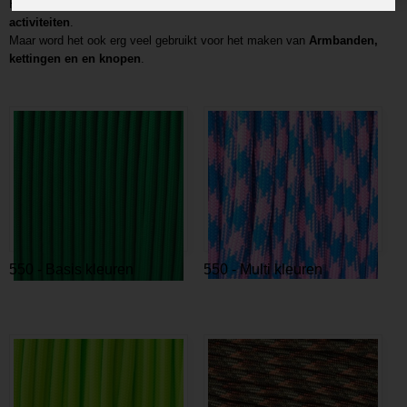
Hierdoor is het zeer geschikt voor de
Buitensporten
en
outdoor
activiteiten
.
Maar word het ook erg veel gebruikt voor het maken van
Armbanden,
kettingen en en knopen
.
550 - Basis kleuren
550 - Multi kleuren