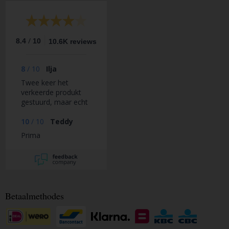
/
8.4
10
10.6K reviews
8
/
10
Ilja
Twee keer het
verkeerde produkt
gestuurd, maar echt
top opgelost, zonder
mokken. Ik kan
10
/
10
Teddy
alleen maar zeggen,
Prima
tja waar mensen
werken worden
foutjes gemaakt,
maar hier wordt wel
oplossingsgericht
gedacht teminste.
Betaalmethodes