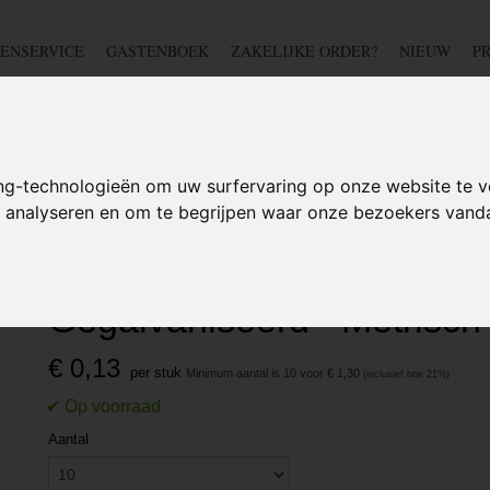
ENSERVICE
GASTENBOEK
ZAKELIJKE ORDER?
NIEUW
P
DSCHAP
IJZERWAREN
TUIN
BEDRADING
S
ng-technologieën om uw surfervaring op onze website te v
te analyseren en om te begrijpen waar onze bezoekers van
>
M6 Borgmoer - Klasse 8 - Gegalvaniseerd - Metrisch
M6 Borgmoer - Klasse 8 -
Gegalvaniseerd - Metrisch
€ 0,13
per stuk
Minimum aantal is 10 voor
€ 1,30
Aantal