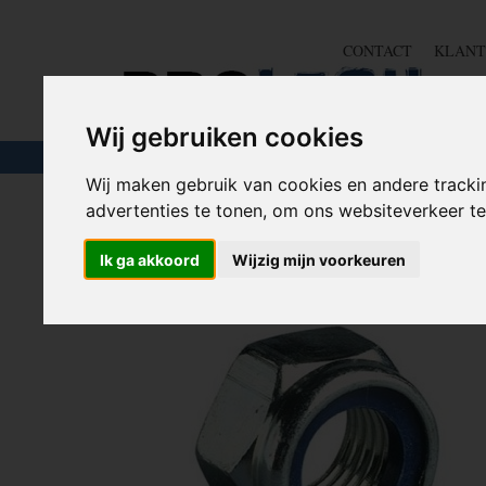
CONTACT
KLANT
Wij gebruiken cookies
TOUW & ELASTIEK
SLANGEN
GEREE
Wij maken gebruik van cookies en andere tracki
advertenties te tonen, om ons websiteverkeer 
Home
>
IJZERWAREN
>
MOEREN
>
BORGMOEREN
Ik ga akkoord
Wijzig mijn voorkeuren