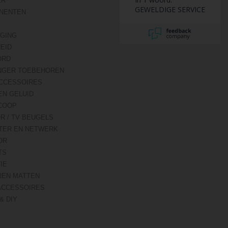
ER
GEWELDIGE SERVICE
NENTEN
IGING
HEID
ORD
NGER TOEBEHOREN
CCESSOIRES
EN GELUID
COOP
R / TV BEUGELS
TER EN NETWERK
OR
TS
IE
REN MATTEN
ACCESSOIRES
& DIY