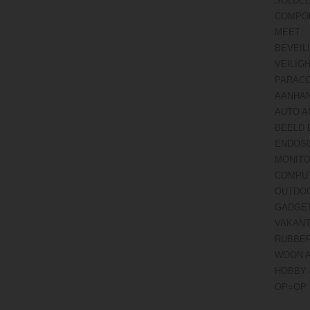
SOLDE
COMPO
MEET
BEVEIL
VEILIG
PARAC
AANHA
AUTO A
BEELD 
ENDOS
MONITO
COMPU
OUTDO
GADGE
VAKANT
RUBBE
WOON 
HOBBY 
OP=OP