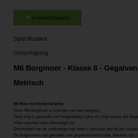
IN WINKELWAGEN
Specificaties
Productcode
P201809111435
Omschrijving
Productcode leverancier
L201809111435
M6 Borgmoer - Klasse 8 - Gegalvani
Metrisch
M6 Moer met Nylon borgring
Onze M6 borgmoer is voorzien van een borgring.
Deze ring is gemaakt van hoogwaardig nylon en zorgt ervoor dat borg
trillen wanneer deze bevestigd zijn.
Doormiddel van de zeskantige kop heeft u optimaal grip bij het vastd
De borgmoeren zijn gemaakt van gegalvaniseerd staal, hierdoor zijn ze