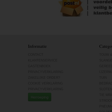
Informatie
Catego
CONTACT
TOUW &
KLANTENSERVICE
SLANG
GASTENBOEK
GEREE
PRIVACYVERKLARING
IJZERW
ZAKELIJKE ORDER?
TUIN
COOKIE VERKLARING
BEDRA
PRIVACYVERKLARING
SLOTE
TIE WR
Herroeping
STROO
PNEUMA