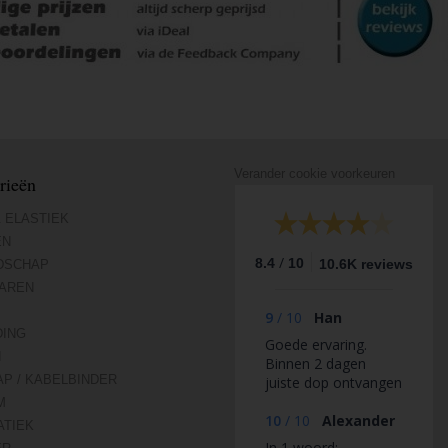
Verander cookie voorkeuren
rieën
 ELASTIEK
EN
/
8.4
10
10.6K reviews
DSCHAP
AREN
9
/
10
Han
DING
Goede ervaring.
N
Binnen 2 dagen
AP / KABELBINDER
juiste dop ontvangen
na reactie op eerst
M
verkeerd dop
10
/
10
Alexander
TIEK
ontvangen.
In 1 woord: