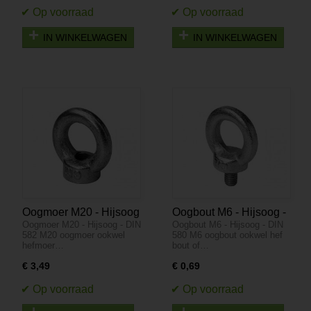
IN WINKELWAGEN
IN WINKELWAGEN
Oogmoer M20 - Hijsoog
Oogbout M6 - Hijsoog -
Oogmoer M20 - Hijsoog - DIN
Oogbout M6 - Hijsoog - DIN
- DIN 582
DIN 580
582 M20 oogmoer ookwel
580 M6 oogbout ookwel hef
hefmoer…
bout of…
€ 3,49
€ 0,69