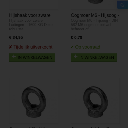
Hijshaak voor zware
Oogmoer M6 - Hijsoog -
Hijshaak voor zware
Oogmoer M6 - Hijsoog - DIN
Ladingen – 1600 KG
DIN 582
Ladingen – 1600 KG Deze
582 M6 oogmoer ookwel
robuuste…
hefmoer of…
€ 34,95
€ 0,79
IN WINKELWAGEN
IN WINKELWAGEN