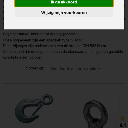
Oogbouten zijn het meest gebruikte type hijsogen.
Ik ga akkoord
Al onze oogbouten zijn onderworpen aan de strenge eisen van de DIN 580
Wijzig mijn voorkeuren
Norm.
Deze norm waarborgt de strenge eigenschappen waaraan onze oogbouten
moeten voldoen.
Oogmoer ookwel hefmoer of hijsoog genoemd
Onze oogmoeren zijn een specifiek type hijsoog.
Deze Hijsogen zijn onderworpen een de strenge DIN 582-Norm.
Dit betekend dat de oogmoeren aan de standaardafmetingen en gestelde
kwaliteits eisen voldoen.
Sorteer op:
8.4