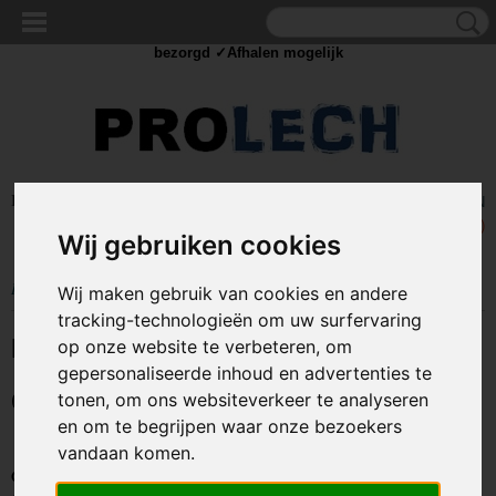
✓Scherpe prijzen ✓Achteraf betalen ✓ Vandaag besteld
dinsdag
bezorgd ✓Afhalen mogelijk
Inloggen
Registreren
UW WINKELWAGEN
Geen producten
(0)
Wij gebruiken cookies
Home
>
IJZERWAREN
>
HIJSOGEN / OOGMOEREN / OOGBOUTEN
Wij maken gebruik van cookies en andere
tracking-technologieën om uw surfervaring
HIJSOGEN / OOGMOEREN /
op onze website te verbeteren, om
gepersonaliseerde inhoud en advertenties te
OOGBOUTEN
tonen, om ons websiteverkeer te analyseren
en om te begrijpen waar onze bezoekers
vandaan komen.
Oogbouten ookwel hefschroef of hijsoog genoemd