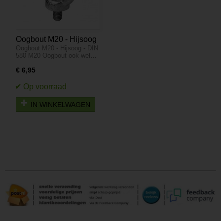
Oogbout M20 - Hijsoog
Oogbout M20 - Hijsoog - DIN
- DIN 580
580 M20 Oogbout ook wel…
€ 6,95
IN WINKELWAGEN