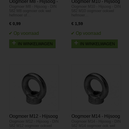
Oogmoer M8 - Hijsoog -
Oogmoer M10 - Hijsoog
Oogmoer M8 - Hijsoog - DIN
Oogmoer M10 - Hijsoog - DIN
DIN 582
- DIN 582
582 M8 oogmoer ook wel
582 M10 oogmoer ookwel
hefmoer of…
hefmoer…
€ 0,99
€ 1,59
IN WINKELWAGEN
IN WINKELWAGEN
Oogmoer M12 - Hijsoog
Oogmoer M14 - Hijsoog
Oogmoer M12 - Hijsoog - DIN
Oogmoer M14 - Hijsoog - DIN
- DIN 582
- DIN 582
582 M12 oogmoer ookwel
582 M14 oogmoer ook wel