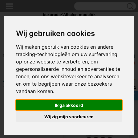
✓Scherpe prijzen ✓Achteraf betalen ✓ Vandaag besteld
zaterdag
bezorgd ✓Afhalen mogelijk
Wij gebruiken cookies
Wij maken gebruik van cookies en andere
tracking-technologieën om uw surfervaring
Inloggen
Registreren
UW WINKELWAGEN
op onze website te verbeteren, om
Geen producten
(0)
gepersonaliseerde inhoud en advertenties te
tonen, om ons websiteverkeer te analyseren
Home
>
BEDRADING
>
Kabelverbinders
en om te begrijpen waar onze bezoekers
8.4
vandaan komen.
Ik ga akkoord
Wijzig mijn voorkeuren