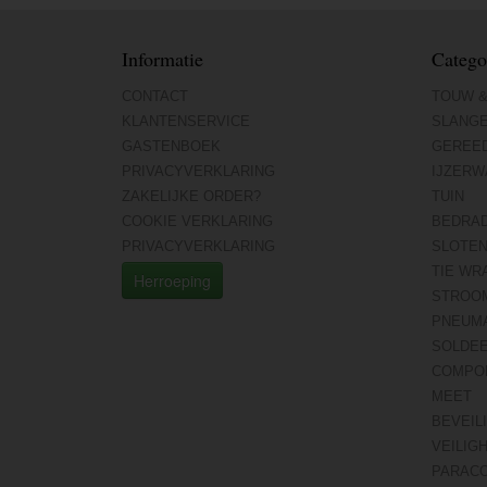
Informatie
Catego
CONTACT
TOUW &
KLANTENSERVICE
SLANG
GASTENBOEK
GEREE
PRIVACYVERKLARING
IJZERW
ZAKELIJKE ORDER?
TUIN
COOKIE VERKLARING
BEDRA
PRIVACYVERKLARING
SLOTE
TIE WR
Herroeping
STROO
PNEUMA
SOLDE
COMPO
MEET
BEVEIL
VEILIG
PARAC