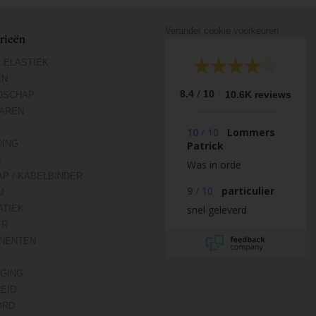
Verander cookie voorkeuren
rieën
 ELASTIEK
EN
/
8.4
10
10.6K reviews
DSCHAP
AREN
10
/
10
Lommers
DING
Patrick
N
Was in orde
AP / KABELBINDER
9
/
10
particulier
M
TIEK
snel geleverd
ER
NENTEN
IGING
HEID
ORD