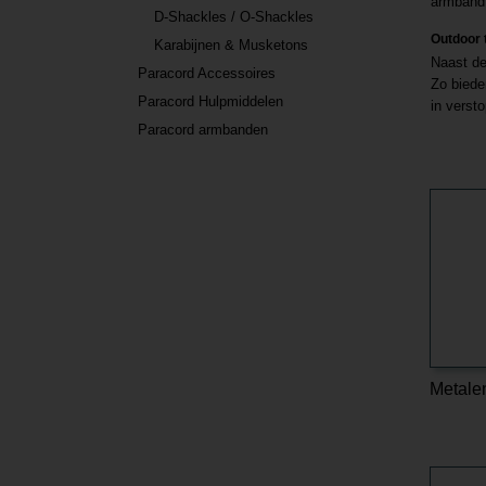
armband
D-Shackles / O-Shackles
Outdoor 
Karabijnen & Musketons
Naast de
Paracord Accessoires
Zo biede
Paracord Hulpmiddelen
in versto
Paracord armbanden
Metale