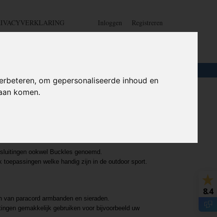
RIVACYVERKLARING
Inloggen
Registreren
UW WINKELWAGEN
Geen producten
(0)
LOTEN
+
HOME
erbeteren, om gepersonaliseerde inhoud en
daan komen.
 sluitingen ookwel Buckles genoemd.
 toepassingen welke handig zijn in de outdoor sport.
8.4
ken van paracord armbanden en sieraden.
tingen gemakkelijk gebruiken voor bijvoorbeeld uw