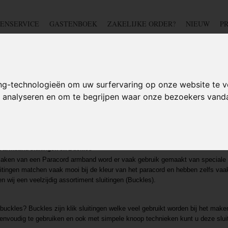
ENSERVICE
GASTENBOEK
ZAKELIJKE ORDER?
NIEUW
P
DSCHAP
IJZERWAREN
TUIN
BEDRADING
S
ng-technologieën om uw surfervaring op onze website te v
te analyseren en om te begrijpen waar onze bezoekers van
cord Armband sluiting / Buckles
 armband sluitingen en Buckles
maken van een Paracord armband word er vaak gebruik gemaakt van speciale
itingen matchen vaak mooi bij de kleur van het paracord en hebben zelfs vaak
n wij een veelzijdig assortiment sluitingen (Buckles).
 buckles? Buckles zijn klik sluitingen welke veel gebruikt worden bij het ma
eenvoudig te gebruiken en ook met simpele knoop technieken kunt u deze slui