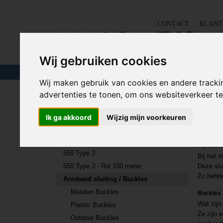
CONTACT
KLANT
Wij gebruiken cookies
TOUW & ELASTIEK
SLANGEN
GEREE
Wij maken gebruik van cookies en andere tracki
advertenties te tonen, om ons websiteverkeer 
Home
>
PARACORD
>
Armband sluiting / Buckles
Ik ga akkoord
Wijzig mijn voorkeuren
PARACORD
Para
Paracord
550 Type 3
Bij het 
550 Type 3 - Rol 100 meter
Deze slu
Zo hebbe
Armband sluiting / Buckles
Metalen Buckles
Buckles
Wat zijn
Plastic Buckles
Ze zijn 
Outdoor Buckles