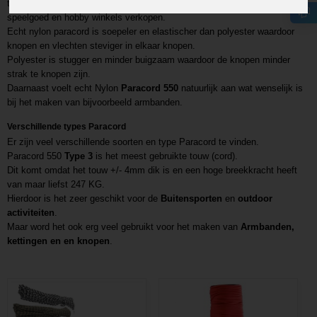
tegenstelling tot het "goedkopere" plastic polyester touw welke veel
speelgoed en hobby winkels verkopen.
Echt nylon paracord is soepeler en elastischer dan polyester waardoor
knopen en vlechten steviger in elkaar knopen.
Polyester is stugger en minder buigzaam waardoor de knopen minder
strak te knopen zijn.
Daarnaast voelt echt Nylon
Paracord 550
natuurlijk aan wat wenselijk is
bij het maken van bijvoorbeeld armbanden.
Verschillende types Paracord
Er zijn veel verschillende soorten en type Paracord te vinden.
Paracord 550
Type 3
is het meest gebruikte touw (cord).
Dit komt omdat het touw +/- 4mm dik is en een hoge breekkracht heeft
van maar liefst 247 KG.
Hierdoor is het zeer geschikt voor de
Buitensporten
en
outdoor
activiteiten
.
Maar word het ook erg veel gebruikt voor het maken van
Armbanden,
kettingen en en knopen
.