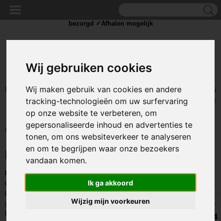
✓Scherpe prijzen ✓Achteraf betalen ✓ Vandaag besteld
zaterdag
bezorgd ✓Afhalen mogelijk
Wij gebruiken cookies
Wij maken gebruik van cookies en andere
Inloggen
Registreren
UW WINKELWAGEN
tracking-technologieën om uw surfervaring
Geen producten
(0)
op onze website te verbeteren, om
gepersonaliseerde inhoud en advertenties te
Home
>
PARACORD
tonen, om ons websiteverkeer te analyseren
en om te begrijpen waar onze bezoekers
PARACORD 550 TYPE 3
vandaan komen.
Echt Nylon Paracord 550
Ik ga akkoord
Ons geheele assortiment Type 3 Paracord 550 bestaat uit een gevlochten
kern van draden welke uit
7 strengen
bestaan
Wijzig mijn voorkeuren
geweven in een mantel van nylon.
De liefhebbers hebben dan ook de voorkeur aan
echt nylon touw
in
8.4