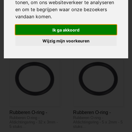
tonen, om ons websiteverkeer te analyseren
Het creëren van sluitingen
en om te begrijpen waar onze bezoekers
Schokdemping
vandaan komen.
Ik ga akkoord
Sorteer op:
Wijzig mijn voorkeuren
Rubberen O-ring -
Rubberen O-ring -
Rubberen O-ring -
Rubberen O-ring -
Afdichtingsring - 32 x
Afdichtingsring - 5 x
Afdichtingsring - 32 x 3mm -
Afdichtingsring - 5 x 2mm - 5
3mm - 5 stuks
2mm - 5 stuks
5 stuks…
stuks…