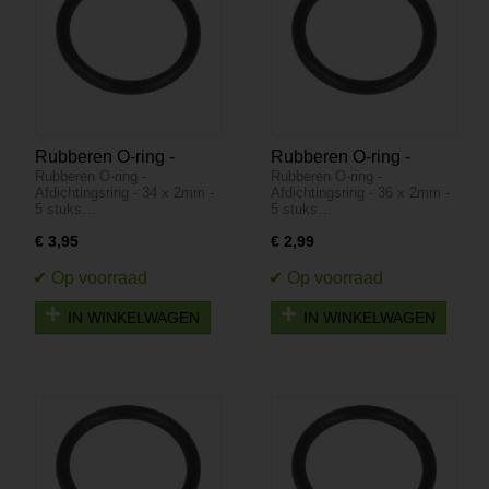
Rubberen O-ring -
Rubberen O-ring -
Rubberen O-ring -
Rubberen O-ring -
Afdichtingsring - 34 x
Afdichtingsring - 36 x
Afdichtingsring - 34 x 2mm -
Afdichtingsring - 36 x 2mm -
2mm - 5 stuks
2mm - 5 stuks
5 stuks…
5 stuks…
€ 3,95
€ 2,99
IN WINKELWAGEN
IN WINKELWAGEN