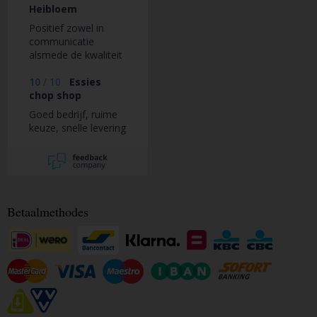
Heibloem
Positief zowel in
communicatie
alsmede de kwaliteit
van het geleverde
product.
10
/
10
Essies
chop shop
Goed bedrijf, ruime
keuze, snelle levering
Betaalmethodes