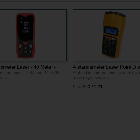
smeter Laser - 40 Meter -
Afstandsmeter Laser Point Di
meter Laser - 40 Meter - UT390B
Afstandsmeter met veel extra reken 
B
Measurer
ser…
meetmogelijkheden.…
€ 21,21
€ 24,95