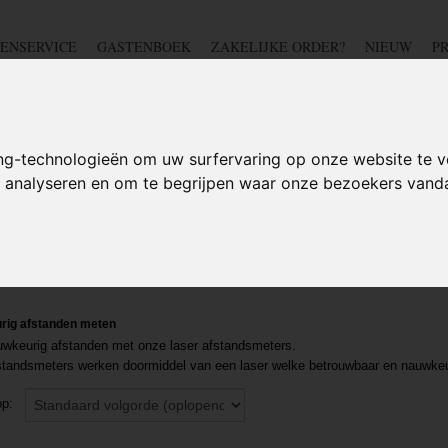
ENSERVICE
GASTENBOEK
ZAKELIJKE ORDER?
NIEUW
P
DSCHAP
IJZERWAREN
TUIN
BEDRADING
S
ng-technologieën om uw surfervaring op onze website te v
te analyseren en om te begrijpen waar onze bezoekers van
tand meter
rig afstanden meten
wkeurig afstanden met onze laser afstandsmeters.
tandsmeters werken doormiddel van een laser welke betrouwbaar en nauwkeu
 op: