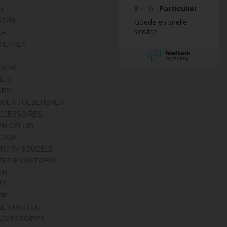
8
/
10
Particulier
M
TIEK
Goede en snelle
service
ER
NENTEN
IGING
HEID
ORD
NGER TOEBEHOREN
CCESSOIRES
EN GELUID
COOP
R / TV BEUGELS
TER EN NETWERK
OR
TS
IE
REN MATTEN
ACCESSOIRES