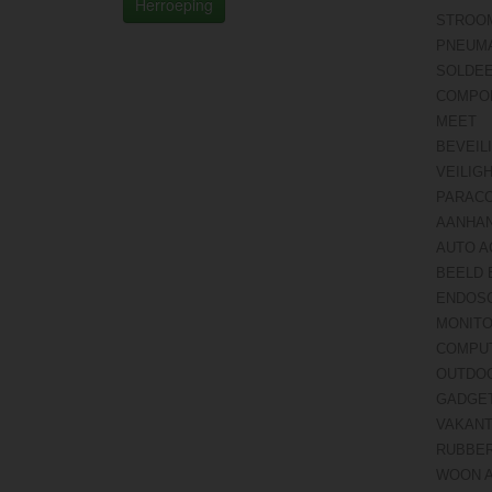
Herroeping
STROO
PNEUMA
SOLDE
COMPO
MEET
BEVEIL
VEILIG
PARAC
AANHA
AUTO A
BEELD 
ENDOS
MONITO
COMPU
OUTDO
GADGE
VAKANT
RUBBE
WOON 