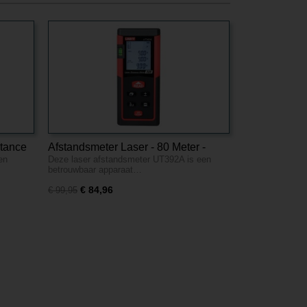
stance
Afstandsmeter Laser - 80 Meter -
en
Deze laser afstandsmeter UT392A is een
UT392A
betrouwbaar apparaat…
€ 84,96
€ 99,95