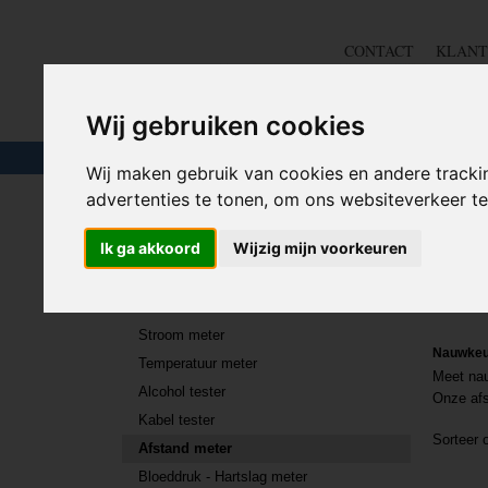
CONTACT
KLANT
Wij gebruiken cookies
TOUW & ELASTIEK
SLANGEN
GEREE
Wij maken gebruik van cookies en andere tracki
advertenties te tonen, om ons websiteverkeer 
Home
>
MEET
>
Afstand meter
Ik ga akkoord
Wijzig mijn voorkeuren
Afs
MEET
Stroom meter
Nauwkeu
Temperatuur meter
Meet nau
Alcohol tester
Onze afs
Kabel tester
Sorteer
Afstand meter
Bloeddruk - Hartslag meter