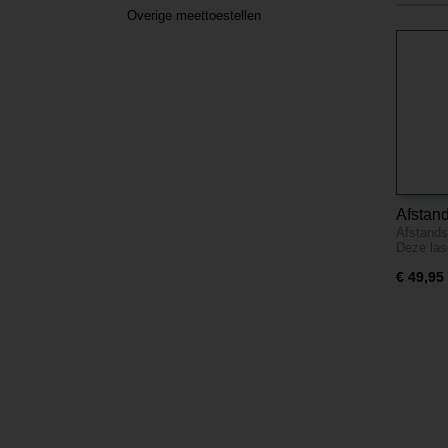
Overige meettoestellen
Afstand
Afstands
UT390
Deze la
€ 49,95