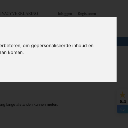
RIVACYVERKLARING
Inloggen
Registreren
UW WINKELWAGEN
Geen producten
(0)
LOTEN
+
HOME
erbeteren, om gepersonaliseerde inhoud en
daan komen.
8.4
rig lange afstanden kunnen meten.