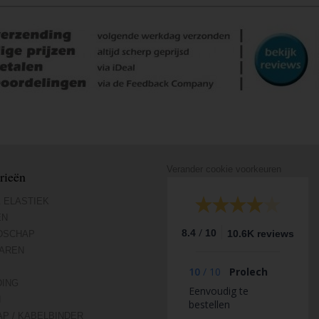
Verander cookie voorkeuren
rieën
 ELASTIEK
EN
/
8.4
10
10.6K reviews
DSCHAP
AREN
10
/
10
Prolech
DING
Eenvoudig te
N
bestellen
AP / KABELBINDER