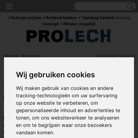
✓Scherpe prijzen ✓Achteraf betalen ✓ Vandaag besteld
dinsdag
bezorgd ✓Afhalen mogelijk
Inloggen
Registreren
UW WINKELWAGEN
Geen producten
(0)
Wij gebruiken cookies
Home
>
IJZERWAREN
Wij maken gebruik van cookies en andere
tracking-technologieën om uw surfervaring
ijzerwaren
op onze website te verbeteren, om
gepersonaliseerde inhoud en advertenties te
tonen, om ons websiteverkeer te analyseren
Bent u opzoek naar o.a slangklemmen, staaldraadklemmen, of andere
en om te begrijpen waar onze bezoekers
ijzerwaren?
vandaan komen.
Wanneer u opzoek bent naar ijzerwaren en uw heeft geen zin om de deur