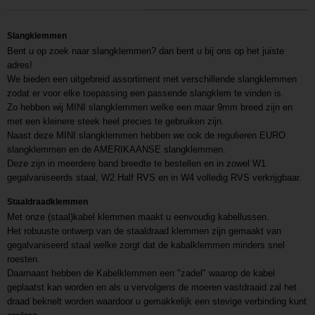
Slangklemmen
Bent u op zoek naar slangklemmen? dan bent u bij ons op het juiste
adres!
We bieden een uitgebreid assortiment met verschillende slangklemmen
zodat er voor elke toepassing een passende slangklem te vinden is.
Zo hebben wij MINI slangklemmen welke een maar 9mm breed zijn en
met een kleinere steek heel precies te gebruiken zijn.
Naast deze MINI slangklemmen hebben we ook de regulieren EURO
slangklemmen en de AMERIKAANSE slangklemmen.
Deze zijn in meerdere band breedte te bestellen en in zowel W1
gegalvaniseerds staal, W2 Half RVS en in W4 volledig RVS verkrijgbaar.
Staaldraadklemmen
Met onze (staal)kabel klemmen maakt u eenvoudig kabellussen.
Het robuuste ontwerp van de staaldraad klemmen zijn gemaakt van
gegalvaniseerd staal welke zorgt dat de kabalklemmen minders snel
roesten.
Daarnaast hebben de Kabelklemmen een "zadel" waarop de kabel
geplaatst kan worden en als u vervolgens de moeren vastdraaid zal het
draad beknelt worden waardoor u gemakkelijk een stevige verbinding kunt