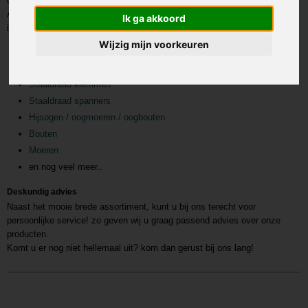
uit te gaan dan bent u bij Prolech aan het juiste adres.
Al uw ijzerwaren online kopen. We hebben een breed assortiment aan
Ik ga akkoord
ijzerwaren o.a
Wijzig mijn voorkeuren
Slangklemmen
Staaldraad / ijzerdraad
Staaldraad klemmen
Staaldraad spanners
Hijsogen / oogmoeren / oogbouten
Bouten
Moeren
en nog veel meer..
Deskundig advies
Naast het mooie brede assortiment, kunt u bij ons terecht voor
persoonlijke service! zo geven wij u graag passend advies over onze
producten.
Komt u er nog niet hellemaal uit? kom dan gerust bij ons lang!