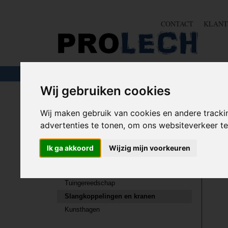
CONTACT
KLANT
TOUW & ELASTIEK
SLANGEN
GEREE
Wij gebruiken cookies
Home
>
TUIN
>
Slangkoppelingen en kranen
Wij maken gebruik van cookies en andere tracki
advertenties te tonen, om ons websiteverkeer 
TUIN
Sorteer
Ik ga akkoord
Wijzig mijn voorkeuren
Tuinslangen
Sproeisystemen en sprinklers
Tuingereedschap
Slangkoppelingen en kranen
Kunsthagen