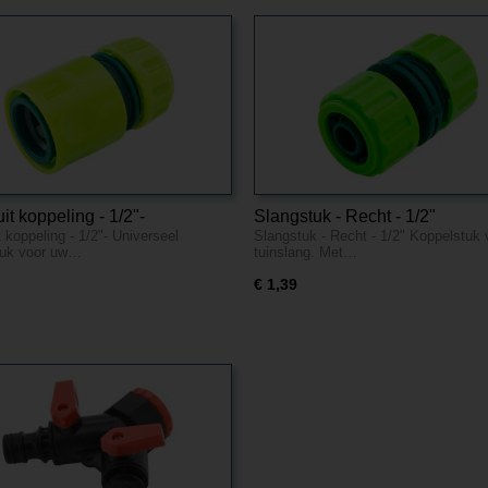
it koppeling - 1/2"-
Slangstuk - Recht - 1/2"
 koppeling - 1/2"- Universeel
Slangstuk - Recht - 1/2" Koppelstuk
seel
tuk voor uw…
tuinslang. Met…
€ 1,39