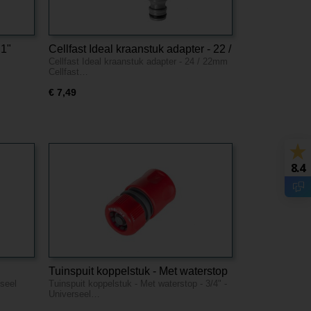
 1"
Cellfast Ideal kraanstuk adapter - 22 /
Cellfast Ideal kraanstuk adapter - 24 / 22mm
24mm
Cellfast…
€ 7,49
8.4
Tuinspuit koppelstuk - Met waterstop
rseel
Tuinspuit koppelstuk - Met waterstop - 3/4" -
- 3/4" - Universeel
Universeel…