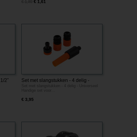
€ 1,61
€ 1,89
 1/2"
Set met slangstukken - 4 delig -
Set met slangstukken - 4 delig - Universeel
Universeel
Handige set voor…
€ 3,95