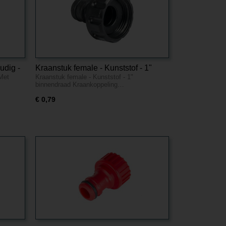
udig -
Kraanstuk female - Kunststof - 1"
 Met
Kraanstuk female - Kunststof - 1"
binnendraad
binnendraad Kraankoppeling…
€ 0,79