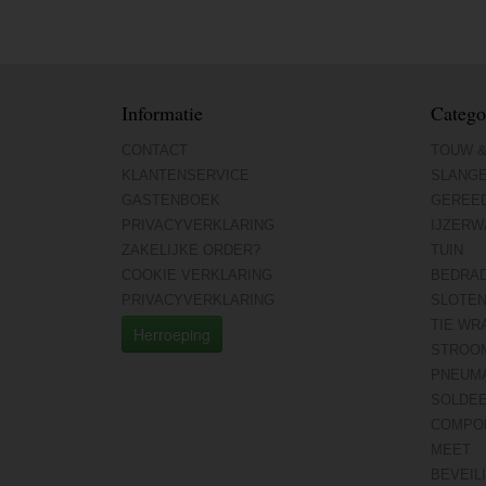
Informatie
Catego
CONTACT
TOUW &
KLANTENSERVICE
SLANG
GASTENBOEK
GEREE
PRIVACYVERKLARING
IJZERW
ZAKELIJKE ORDER?
TUIN
COOKIE VERKLARING
BEDRA
PRIVACYVERKLARING
SLOTE
TIE WR
Herroeping
STROO
PNEUMA
SOLDE
COMPO
MEET
BEVEIL