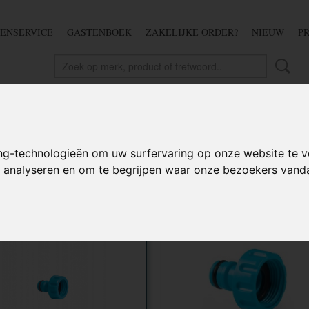
ENSERVICE
GASTENBOEK
ZAKELIJKE ORDER?
NIEUW
P
DSCHAP
IJZERWAREN
TUIN
BEDRADING
S
ng-technologieën om uw surfervaring op onze website te v
te analyseren en om te begrijpen waar onze bezoekers van
 op: