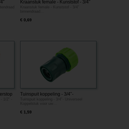
/4"
Kraanstuk female - Kunststof - 3/4"
itendraad
Kraanstuk female - Kunststof - 3/4"
binnendraad
binnendraad…
€ 0,69
erstop
Tuinspuit koppeling - 3/4"-
- 1/2" -
Tuinspuit koppeling - 3/4"- Universeel
Universeel
Koppelstuk voor uw…
€ 1,59