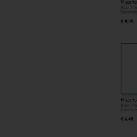
Kraanst
Kraanstu
binnen
binnend
€ 0,95
Kraanst
Kraanstu
binnen
Kraanko
€ 6,49