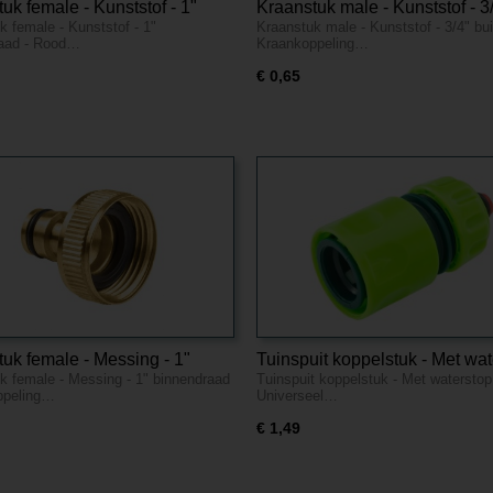
uk female - Kunststof - 1"
Kraanstuk male - Kunststof - 3
k female - Kunststof - 1"
Kraanstuk male - Kunststof - 3/4" bu
draad - Rood
buitendraad
raad - Rood…
Kraankoppeling…
€ 0,65
uk female - Messing - 1"
Tuinspuit koppelstuk - Met wat
k female - Messing - 1" binnendraad
Tuinspuit koppelstuk - Met waterstop 
draad
- 1/2" - Universeel
ppeling…
Universeel…
€ 1,49