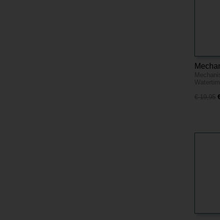
Mechan
Mechanis
Watertim
€ 19,95