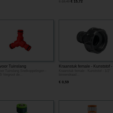
€ 15,72
€ 18,49
voor Tuinslang
Kraanstuk female - Kunststof -
oor Tuinslang Snelkoppelingen -
Kraanstuk female - Kunststof - 1/2"
ppelingen - Rood ABS
binnendraad
S Vergroot de…
binnendraad…
€ 0,59