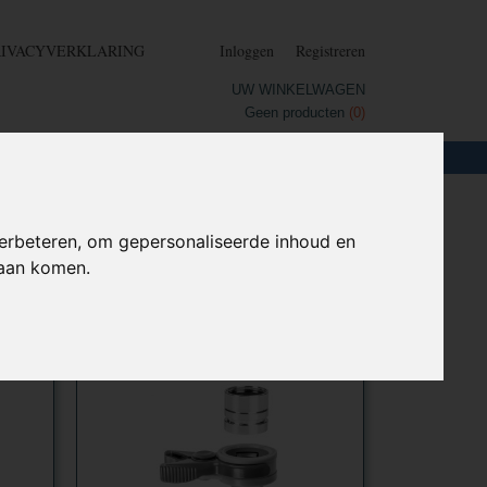
RIVACYVERKLARING
Inloggen
Registreren
UW WINKELWAGEN
Geen producten
(0)
LOTEN
+
HOME
erbeteren, om gepersonaliseerde inhoud en
daan komen.