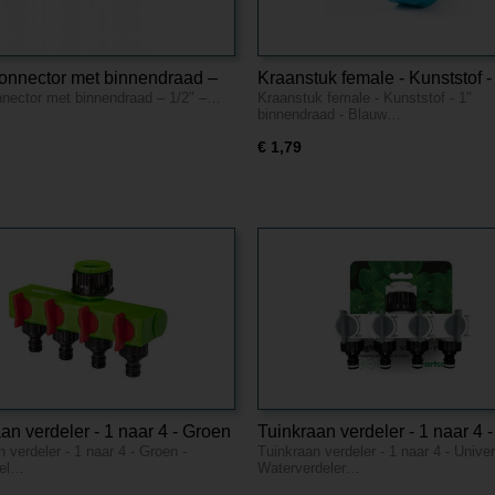
onnector met binnendraad –
Kraanstuk female - Kunststof -
nector met binnendraad – 1/2" –…
Kraanstuk female - Kunststof - 1"
kunststof
binnendraad - Blauw
binnendraad - Blauw…
€ 1,79
an verdeler - 1 naar 4 - Groen
Tuinkraan verdeler - 1 naar 4 -
 verdeler - 1 naar 4 - Groen -
Tuinkraan verdeler - 1 naar 4 - Unive
rseel
Universeel
eel…
Waterverdeler…