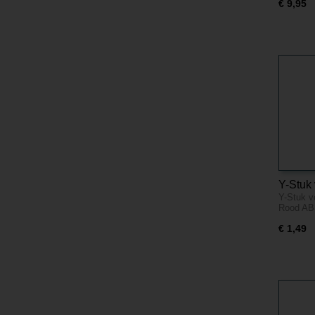
€ 9,95
Y-Stuk 
Y-Stuk v
Snelko
Rood AB
€ 1,49