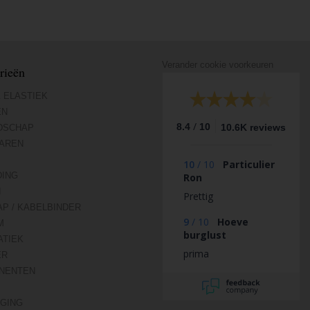
Verander cookie voorkeuren
rieën
 ELASTIEK
EN
/
8.4
10
10.6K reviews
DSCHAP
AREN
10
/
10
Particulier
DING
Ron
N
Prettig
AP / KABELBINDER
9
/
10
Hoeve
M
burglust
TIEK
prima
ER
NENTEN
IGING