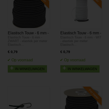
Elastisch Touw - 6 mm -
Elastisch Touw - 6 mm -
Elastisch Touw - 6 mm -
Elastisch Touw - 6 mm - WIT
ZWART - elastiek per
WIT - elastiek per meter
ZWART - elastiek per meter
- elastiek per meter
meter
Elastisch…
Elastisch…
€ 0,79
€ 0,79
IN WINKELWAGEN
IN WINKELWAGEN
Per meter