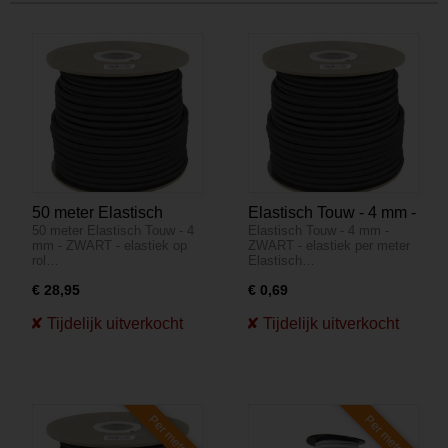
50 meter Elastisch
Elastisch Touw - 4 mm -
50 meter Elastisch Touw - 4
Elastisch Touw - 4 mm -
Touw - 4 mm - ZWART -
ZWART - elastiek per
mm - ZWART - elastiek op
ZWART - elastiek per meter
elastiek op rol
meter
rol…
Elastisch…
€ 28,95
€ 0,69
Per meter
Per meter