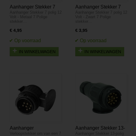
Aanhanger Stekker 7
Aanhanger Stekker 7
Aanhanger Stekker 7 polig 12
Aanhanger Stekker 7 polig 12
polig 12 Volt - Metaal
polig 12 Volt - Zwart
Volt - Metaal 7 Polige
Volt - Zwart 7 Polige
stekker…
stekker…
€ 4,95
€ 3,95
IN WINKELWAGEN
IN WINKELWAGEN
Aanhanger
Aanhanger Stekker 13-
Verloopstekker om van een 7
Aanhanger Stekker 13-polig
verloopstekker 13- naar
polig 12 Volt - Zwart