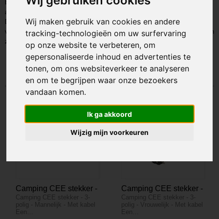
Wij gebruiken cookies
buitenland en op de camping gebruik kunt maken van uw elektronische
apparaten.
Wij maken gebruik van cookies en andere
Deze reisstekker en camping stekkers zijn ideaal als u buiten Europa op
vakantie gaat maar wel gebruik wilt blijven maken van uw eigen apparaten
tracking-technologieën om uw surfervaring
zoals bijvoorbeeld uw telefoon lader of uw oplader van uw laptop.
op onze website te verbeteren, om
gepersonaliseerde inhoud en advertenties te
Sorteer op:
tonen, om ons websiteverkeer te analyseren
en om te begrijpen waar onze bezoekers
vandaan komen.
Ik ga akkoord
Wijzig mijn voorkeuren
Camping CEE stekker -
Camping CEE stekker -
Camping CEE stekker - 3-
Camping CEE stekker - 3-
3-polig - Mannelijk - Met
3-polig - Vrouwelijk -
polig - Mannelijk - Met kabel
polig - Vrouwelijk - Met kabel
kabel
Met kabel
Een…
Een…