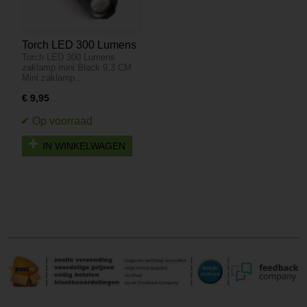
Torch LED 300 Lumens
Torch LED 300 Lumens
zaklamp mini black 9,3
zaklamp mini Black 9,3 CM
CM
Mini zaklamp…
€ 9,95
IN WINKELWAGEN