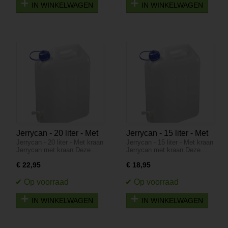
IN WINKELWAGEN
IN WINKELWAGEN
Jerrycan - 20 liter - Met
Jerrycan - 15 liter - Met
Jerrycan - 20 liter - Met kraan
Jerrycan - 15 liter - Met kraan
kraan
kraan
Jerrycan met kraan.Deze…
Jerrycan met kraan.Deze…
€ 22,95
€ 18,95
IN WINKELWAGEN
IN WINKELWAGEN