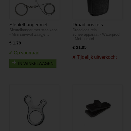
Sleutelhanger met
Draadloos reis
Sleutelhanger met staalkabel
Draadloos reis
staalkabel - Mini
scheerapparaat -
- Mini survival zaagje…
scheerapparaat - Waterproof
survival handzaagje
Waterproof - Met borstel
- Met borstel…
€ 1,79
€ 21,95
IN WINKELWAGEN