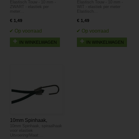
Elastisch Touw - 10 mm -
Elastisch Touw - 10 mm -
- ZWART - elastiek per
- WIT - elastiek per
ZWART - elastiek per
WIT - elastiek per meter
meter
meter
meter…
Elastisch…
€ 1,49
€ 1,49
IN WINKELWAGEN
IN WINKELWAGEN
10mm Spinhaak,
10mm Spinhaak, spiraalhaak
spiraalhaak voor
voor elastiek
elastiek
Uitvoering/Maat:…