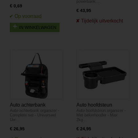
powerbank…
€ 0,69
€ 43,95
IN WINKELWAGEN
Auto achterbank
Auto hoofdsteun
Auto achterbank organizer -
Auto hoofdsteun organizer -
organizer - Complete
organizer - Met
Complete set - Universeel
Met bekerhouder - Max
set - Universeel
bekerhouder - Max 2kg
Uw…
2kg…
€ 26,95
€ 24,95