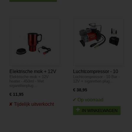
Elektrische mok + 12V
Luchtcompressor - 10
Elektrische mok + 12V
Luchtcompressor - 10 Bar -
heater - 450ml - Met
Bar - 12V sigaretten
heater - 450ml - Met
12V + sigaretten plug…
sigarettenplug
plug
sigarettenplug…
€ 38,95
€ 11,95
IN WINKELWAGEN