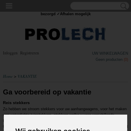
✓Scherpe prijzen ✓Achteraf betalen ✓ Vandaag besteld
dinsdag
bezorgd ✓Afhalen mogelijk
Inloggen
Registreren
UW WINKELWAGEN
Geen producten
(0)
Home
>
VAKANTIE
Ga voorbereid op vakantie
Reis stekkers
Zo hebben we stroom stekkers voor uw aanhangwagens, voor het maken
van waterdichte tuinstekkers, stekkers welke u voor verschillende
toepassingen in het stopcontact kunt stoppen.
Ook hebben we stekkers die u mee kunt nemen op reis zodat u ook in het