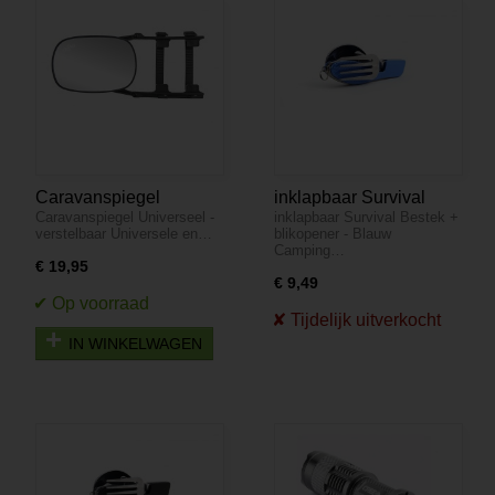
Caravanspiegel
inklapbaar Survival
Caravanspiegel Universeel -
inklapbaar Survival Bestek +
Universeel - verstelbaar
Bestek + blikopener -
verstelbaar Universele en…
blikopener - Blauw
Blauw
Camping…
€ 19,95
€ 9,49
IN WINKELWAGEN