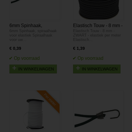
6mm Spinhaak,
Elastisch Touw - 8 mm -
6mm Spinhaak, spiraalhaak
Elastisch Touw - 8 mm -
spiraalhaak voor
ZWART - elastiek per
voor elastiek Spiraalhaak
ZWART - elastiek per meter
elastiek
meter
voor uw…
Elastisch…
€ 0,39
€ 1,39
IN WINKELWAGEN
IN WINKELWAGEN
Per meter