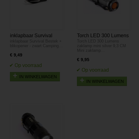
inklapbaar Survival
Torch LED 300 Lumens
inklapbaar Survival Bestek +
Torch LED 300 Lumens
Bestek + blikopener -
zaklamp mini silver 9,3
blikopener - zwart Camping…
zaklamp mini silver 9,3 CM
zwart
CM
Mini zaklamp…
€ 9,49
€ 9,95
IN WINKELWAGEN
IN WINKELWAGEN