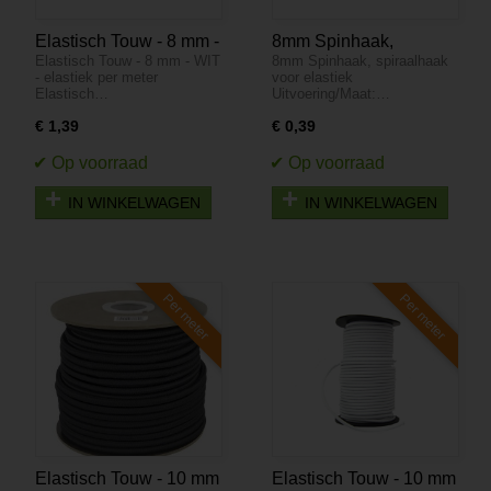
Elastisch Touw - 8 mm -
8mm Spinhaak,
Elastisch Touw - 8 mm - WIT
8mm Spinhaak, spiraalhaak
WIT - elastiek per meter
spiraalhaak voor
- elastiek per meter
voor elastiek
elastiek
Elastisch…
Uitvoering/Maat:…
€ 1,39
€ 0,39
IN WINKELWAGEN
IN WINKELWAGEN
Per meter
Per meter
Elastisch Touw - 10 mm
Elastisch Touw - 10 mm