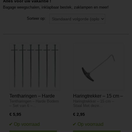
Alles voor uw vakantie !
Bagage weegschalen, inklapbaar bestek, zaklampen en meer!
Sorteer op:
Tentharingen – Harde
Haringtrekker – 15 cm –
Tentharingen – Harde Bodem
Haringtrekker – 15 cm –
Bodem – Set van 6 – 22
Staal
– Set van 6 –…
Staal Met deze…
cm
€ 5,95
€ 2,95