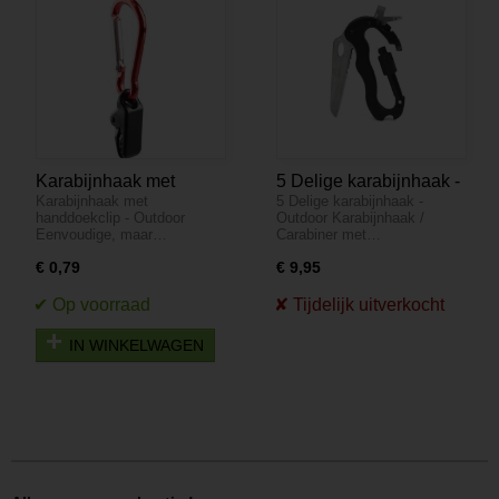
Karabijnhaak met
5 Delige karabijnhaak -
Karabijnhaak met
5 Delige karabijnhaak -
handdoekclip - Outdoor
Outdoor
handdoekclip - Outdoor
Outdoor Karabijnhaak /
Eenvoudige, maar…
Carabiner met…
€ 0,79
€ 9,95
IN WINKELWAGEN