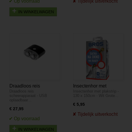
IN WINKELWAGEN
Draadloos reis
Insectenhor met
Draadloos reis
Insectenhor met plakstrip -
scheerapparaat - USB
plakstrip - 130 x 150cm
scheerapparaat - USB
130 x 150cm - Wit Grote…
oplaadbaar
- Wit
oplaadbaar…
€ 5,95
€ 27,95
IN WINKELWAGEN