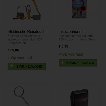
Elektrische Reisdouche
Insectenhor met
Elektrische Reisdouche
Insectenhor met plakstrip -
12V
plakstrip - 130 x 150cm
sigaretten aansteker 12V
130 x 150cm - Zwart Grote…
Sigarettenaansteker
- Zwart
Compacte en…
€ 5,95
€ 39,95
IN WINKELWAGEN
IN WINKELWAGEN