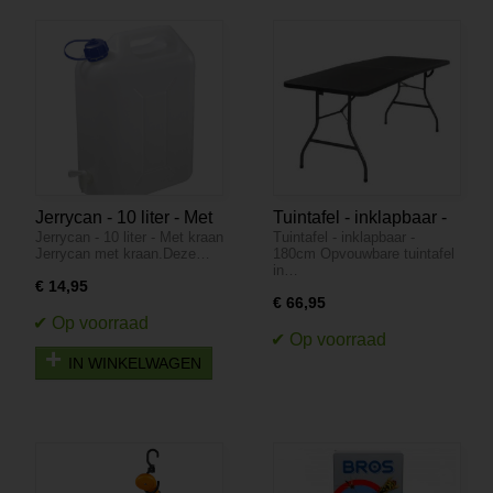
Jerrycan - 10 liter - Met
Tuintafel - inklapbaar -
Jerrycan - 10 liter - Met kraan
Tuintafel - inklapbaar -
kraan
180cm
Jerrycan met kraan.Deze…
180cm Opvouwbare tuintafel
in…
€ 14,95
€ 66,95
IN WINKELWAGEN