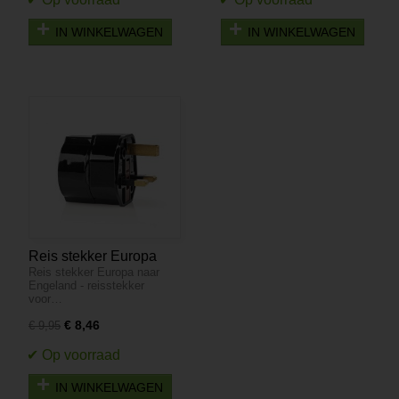
IN WINKELWAGEN
IN WINKELWAGEN
Reis stekker Europa
Reis stekker Europa naar
naar Engeland -
Engeland - reisstekker
reisstekker voor
voor…
Engeland
€ 8,46
€ 9,95
IN WINKELWAGEN