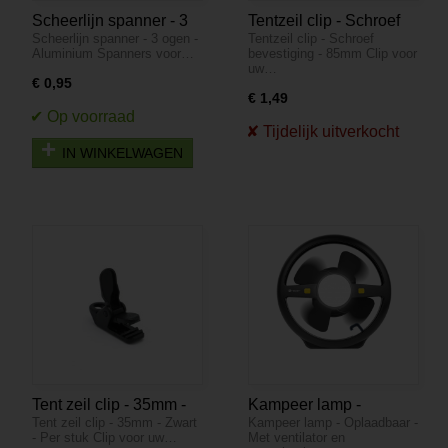
Scheerlijn spanner - 3
Tentzeil clip - Schroef
Scheerlijn spanner - 3 ogen -
Tentzeil clip - Schroef
ogen - Aluminium
bevestiging - 85mm
Aluminium Spanners voor…
bevestiging - 85mm Clip voor
uw…
€ 0,95
€ 1,49
IN WINKELWAGEN
Tent zeil clip - 35mm -
Kampeer lamp -
Tent zeil clip - 35mm - Zwart
Kampeer lamp - Oplaadbaar -
Zwart - Per stuk
Oplaadbaar - Met
- Per stuk Clip voor uw…
Met ventilator en
ventilator en powerbank