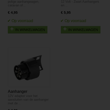
polige aanhangwagen,
12 Volt - Zwart Aanhangers
7-polig - 12 Volt Zwart
caravan of…
en…
€ 4,95
€ 5,95
IN WINKELWAGEN
IN WINKELWAGEN
Aanhanger
12V adapter voor het
verloopstekker 7- naar
aansluiten van de aanhanger
13-polig - Zwart
met de…