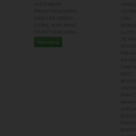
GASTENBOEK
GEREE
PRIVACYVERKLARING
IJZERW
ZAKELIJKE ORDER?
TUIN
COOKIE VERKLARING
BEDRA
PRIVACYVERKLARING
SLOTE
TIE WR
Herroeping
STROO
PNEUMA
SOLDE
COMPO
MEET
BEVEIL
VEILIG
PARAC
AANHA
AUTO A
BEELD 
ENDOS
MONITO