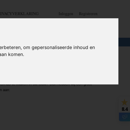
RIVACYVERKLARING
Inloggen
Registreren
UW WINKELWAGEN
Geen producten
(0)
LOTEN
+
HOME
erbeteren, om gepersonaliseerde inhoud en
daan komen.
tisch touw
 een lus te maken in uw touw? Dan hebben wij een groot
en aan:
8.4