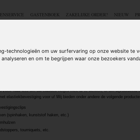
ENSERVICE
GASTENBOEK
ZAKELIJKE ORDER?
NIEUW
P
DSCHAP
IJZERWAREN
TUIN
BEDRADING
S
ng-technologieën om uw surfervaring op onze website te v
te analyseren en om te begrijpen waar onze bezoekers van
STIEK
stiging voor elastiek, paracord en elas
p zoek naar iets om uw elastiek netjes mee af te werken, of om bijvoorbeeld
et elastiekbevestiging voor u! Wij bieden onder andere de volgende product
estigingsclips
en (spinhaken, kunststof haken, etc.)
emhulzen
dstoppers, tourniquets, etc.