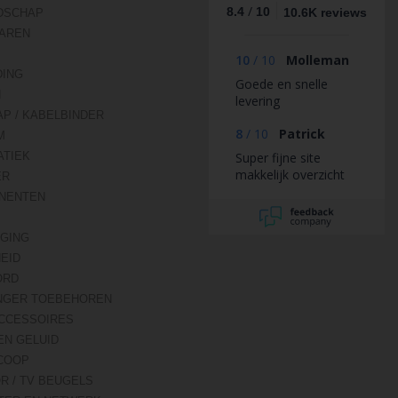
/
8.4
10
10.6K reviews
DSCHAP
AREN
10
/
10
Molleman
DING
Goede en snelle
N
levering
AP / KABELBINDER
8
/
10
Patrick
M
TIEK
Super fijne site
makkelijk overzicht
ER
NENTEN
IGING
HEID
ORD
NGER TOEBEHOREN
CCESSOIRES
EN GELUID
COOP
R / TV BEUGELS