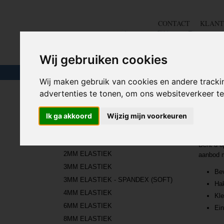
CONTACT
KLANT
Wij gebruiken cookies
TOUW & ELASTIEK
SLANGEN
GEREE
Wij maken gebruik van cookies en andere tracki
advertenties te tonen, om ons websiteverkeer 
Home
>
TOUW & ELASTIEK
>
BEVESTING VOOR ELA
Ik ga akkoord
Wijzig mijn voorkeuren
TOUW & ELASTIEK
Beve
Bent u o
2MM ELASTIEK
aanbod m
3MM ELASTIEK
Bev
3MM ELASTIEK - SPANDEX (SOFT)
Hak
4MM ELASTIEK
Kl
6MM ELASTIEK
Ein
8MM ELASTIEK