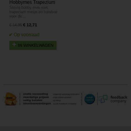
Hobbymes Trapezium
Stevig hobby mes met
Mes met Beschermings
trapezium mesje en handvat
Handgreep
voor de…
€ 12,71
€ 14,95
IN WINKELWAGEN