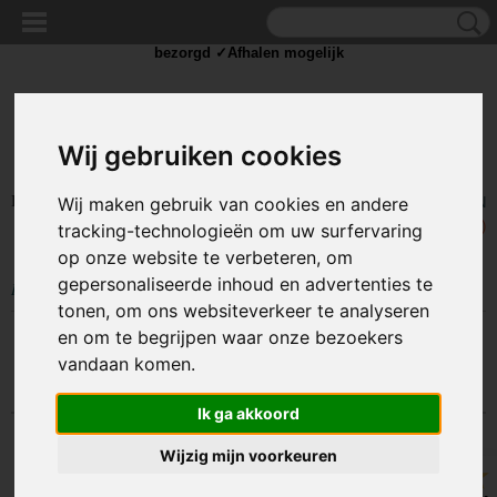
✓Scherpe prijzen ✓Achteraf betalen ✓ Vandaag besteld
dinsdag
bezorgd ✓Afhalen mogelijk
Wij gebruiken cookies
Inloggen
Registreren
Wij maken gebruik van cookies en andere
UW WINKELWAGEN
Geen producten
(0)
tracking-technologieën om uw surfervaring
op onze website te verbeteren, om
gepersonaliseerde inhoud en advertenties te
Home
>
GEREEDSCHAP
>
Messen
tonen, om ons websiteverkeer te analyseren
en om te begrijpen waar onze bezoekers
Sorteer op:
vandaan komen.
Ik ga akkoord
Wijzig mijn voorkeuren