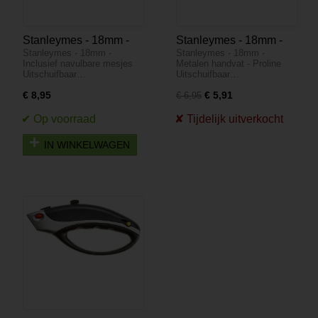
Stanleymes - 18mm -
Stanleymes - 18mm -
Stanleymes - 18mm -
Stanleymes - 18mm -
Inclusief navulmessen
Metalen handvat -
Inclusief navulbare mesjes
Metalen handvat - Proline
Proline
Uitschuifbaar…
Uitschuifbaar…
€ 8,95
€ 5,91
€ 6,95
IN WINKELWAGEN