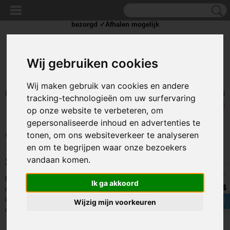
✓Scherpe prijzen ✓Achteraf betalen ✓ Vandaag besteld
dinsdag
bezorgd ✓Afhalen mogelijk
Wij gebruiken cookies
Wij maken gebruik van cookies en andere
Inloggen
Registreren
UW WINKELWAGEN
tracking-technologieën om uw surfervaring
Geen producten
(0)
op onze website te verbeteren, om
gepersonaliseerde inhoud en advertenties te
Home
>
TOUW & ELASTIEK
>
SNELBINDERS
tonen, om ons websiteverkeer te analyseren
en om te begrijpen waar onze bezoekers
Snelbinders
vandaan komen.
Hier vindt u allerlei soorten snelbinders en bagagespinnen. Deze komen
Ik ga akkoord
8.4
met name van pas bij het vastzetten van bagage op bijvoorbeeld de fiets,
in uw aanhangwagen of in uw vrachtwagen. De snelbinders worden
Wijzig mijn voorkeuren
onderverdeeld in de volgende categorieën:
Premium snelbinders