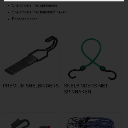
Snelbinders met spinhaken
Snelbinders met kunststof haken
Bagagespinnen
PREMIUM SNELBINDERS
SNELBINDERS MET
SPINHAKEN