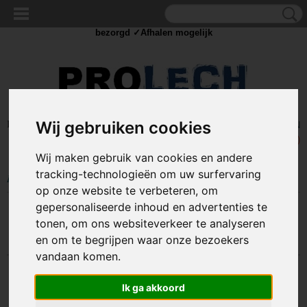
✓Scherpe prijzen ✓Achteraf betalen ✓ Vandaag besteld
dinsdag
bezorgd ✓Afhalen mogelijk
Inloggen
Registreren
Wij gebruiken cookies
UW WINKELWAGEN
Geen producten
(0)
Wij maken gebruik van cookies en andere
tracking-technologieën om uw surfervaring
Home
>
COMPONENTEN
>
SCHAKEL MATERIAAL
op onze website te verbeteren, om
gepersonaliseerde inhoud en advertenties te
Sorteer op:
tonen, om ons websiteverkeer te analyseren
en om te begrijpen waar onze bezoekers
vandaan komen.
Ik ga akkoord