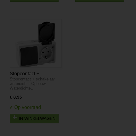
Stopcontact +
Stopcontact + schakelaar
schakelaar waterdicht -
waterdicht - Opbouw
Opbouw
Waterdichte…
€ 8,95
IN WINKELWAGEN