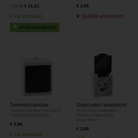
€ 21,21
€ 3,99
€ 24,95
IN WINKELWAGEN
Tuimelschakelaar
Stopcontact waterdicht -
Tuimelschakelaar waterdicht
Stopcontact waterdicht -
waterdicht - Opbouw
Opbouw
- Opbouw Waterdichte…
Opbouw Waterdichte
stopcontact -…
€ 3,99
€ 3,99