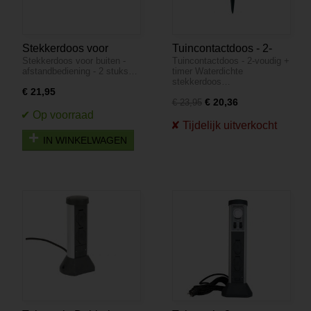
Stekkerdoos voor
Tuincontactdoos - 2-
Stekkerdoos voor buiten -
Tuincontactdoos - 2-voudig +
buiten -
voudig + timer
afstandbediening - 2 stuks…
timer Waterdichte
afstandbediening - 2
stekkerdoos…
stuks
€ 21,95
€ 20,36
€ 23,95
IN WINKELWAGEN