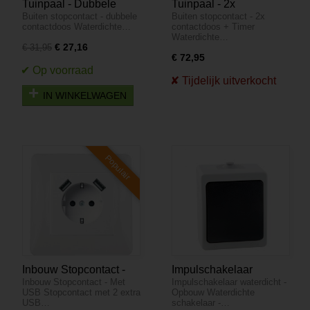
Tuinpaal - Dubbele
Tuinpaal - 2x
Buiten stopcontact - dubbele
Buiten stopcontact - 2x
stopcontact - Waterproof
contactdoos + Timer
contactdoos Waterdichte…
contactdoos + Timer
Waterdichte…
€ 27,16
€ 31,95
€ 72,95
IN WINKELWAGEN
Populair
Inbouw Stopcontact -
Impulschakelaar
Inbouw Stopcontact - Met
Impulschakelaar waterdicht -
Met USB
waterdicht - Opbouw
USB Stopcontact met 2 extra
Opbouw Waterdichte
USB…
schakelaar -…