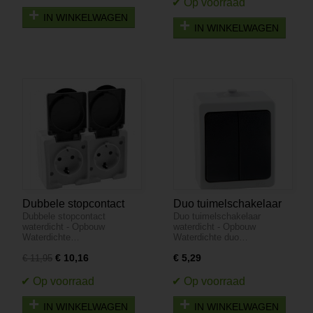
IN WINKELWAGEN
IN WINKELWAGEN
Dubbele stopcontact
Duo tuimelschakelaar
Dubbele stopcontact
Duo tuimelschakelaar
waterdicht - Opbouw
waterdicht - Opbouw
waterdicht - Opbouw
waterdicht - Opbouw
Waterdichte…
Waterdichte duo…
€ 10,16
€ 5,29
€ 11,95
IN WINKELWAGEN
IN WINKELWAGEN