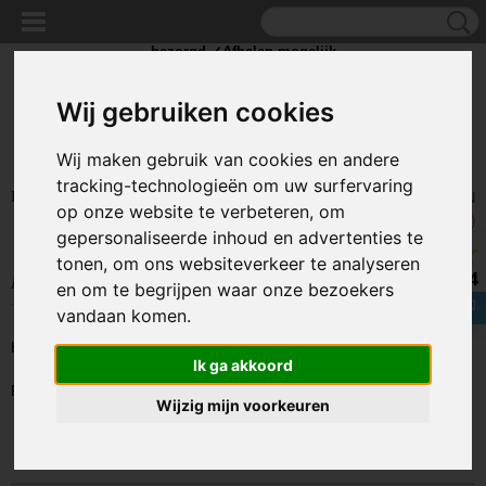
✓Scherpe prijzen ✓Achteraf betalen ✓ Vandaag besteld
zaterdag
bezorgd ✓Afhalen mogelijk
Wij gebruiken cookies
Wij maken gebruik van cookies en andere
tracking-technologieën om uw surfervaring
Inloggen
Registreren
UW WINKELWAGEN
op onze website te verbeteren, om
Geen producten
(0)
gepersonaliseerde inhoud en advertenties te
tonen, om ons websiteverkeer te analyseren
8.4
Home
>
BEELD EN GELUID
>
Koptelefoons
en om te begrijpen waar onze bezoekers
vandaan komen.
Helaas bevinden er zich in deze categorie nog geen producten.
Ik ga akkoord
Probeert u het later nog eens!
Wijzig mijn voorkeuren