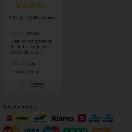
/
8.4
10
10.6K reviews
8
/
10
Kroon
Mijn ervaring met dit
bedrijf is dat je het
bestelde product
krijgt geleverd, maar
het voelt na
10
/
10
Jos
bestellen en betalen
Prima levering
wat onzeker
vanwege geen
feedback of mail
over je bestelling,
helemaal niks.
Betaalmethodes