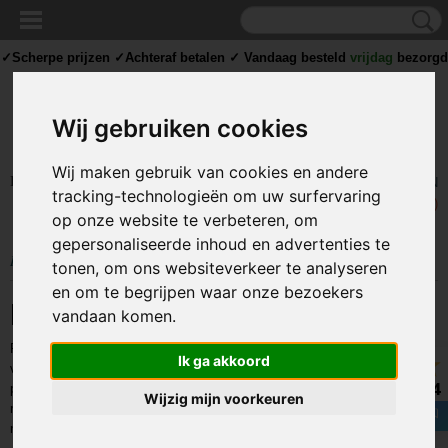
✓Scherpe prijzen ✓Achteraf betalen ✓ Vandaag besteld
vrijdag
bezorgd
✓Afhalen mogelijk
Wij gebruiken cookies
Wij maken gebruik van cookies en andere
Inloggen
Registreren
UW WINKELWAGEN
tracking-technologieën om uw surfervaring
Geen producten
(0)
op onze website te verbeteren, om
gepersonaliseerde inhoud en advertenties te
Home
> BEDENKTIJD
tonen, om ons websiteverkeer te analyseren
en om te begrijpen waar onze bezoekers
Bedenktijd
vandaan komen.
PROLECH.nl doet er alles aan om producten aan uw verwachting te laten
Ik ga akkoord
voldoen. Toch kan het voorkomen dat u om welke reden dan ook een
8.4
product retour wilt zenden. Wij dienen het productbinnen veertien dagen
Wijzig mijn voorkeuren
retour te hebben ontvangen. U dient daarbij het volgende in acht te
nemen: