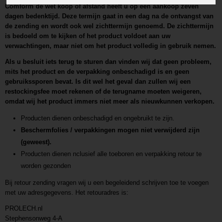
Comform de wet koop of afstand heeft u op een aankoop zeven
dagen bedenktijd. Deze termijn gaat in een dag na de ontvangst van
de zending en wordt ook wel zichttermijn genoemd. De zichttermijn
is bedoeld om te kijken of het product voldoet aan uw
verwachtingen, maar niet om het product volledig in gebruik nemen.
Als u besluit iets terug te sturen dan vinden wij dat geen probleem,
mits het product en de verpakking onbeschadigd is en geen
gebruikssporen bevat. Is dit wel het geval dan zullen wij een
restockingsfee moet rekenen of de terugname moeten weigeren,
omdat wij het product immers niet meer als nieuwkunnen verkopen.
Producten dienen onbeschadigd en ongebruikt te zijn.
Beschermfolies / verpakkingen mogen niet verwijderd zijn
(geweest).
Producten dienen nclusief alle toeboren en verpakking retour te
worden gezonden
Bij retour zending vragen wij u een begeleidend schrijven toe te voegen
met uw adresgegevens. Het retouradres is:
PROLECH.nl
Stephensonweg 4-A