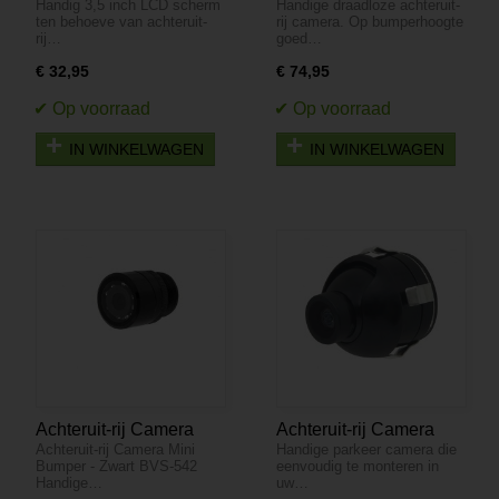
Handig 3,5 inch LCD scherm
Handige draadloze achteruit-
tbv achteruit-rij Camera
Draadloos - Bumper -
ten behoeve van achteruit-
rij camera. Op bumperhoogte
Blow BVS-541
rij…
goed…
€ 32,95
€ 74,95
IN WINKELWAGEN
IN WINKELWAGEN
Achteruit-rij Camera
Achteruit-rij Camera
Achteruit-rij Camera Mini
Handige parkeer camera die
Mini Bumper - Zwart
Bumper inbouw - Zwart
Bumper - Zwart BVS-542
eenvoudig te monteren in
BVS-542
BVS-545
Handige…
uw…