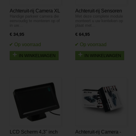
Achteruit-rij Camera XL
Achteruit-rij Sensoren
Handige parkeer camera die
Met deze complete module
- Zwart- BVS-549
Camera op
eenvoudig te monteren op of
monteert u uw kenteken op
Kentekenplaat - Zwart
in uw…
plaat met…
BVS-548
€ 34,95
€ 64,95
IN WINKELWAGEN
IN WINKELWAGEN
LCD Scherm 4,3" inch
Achteruit-rij Camera -