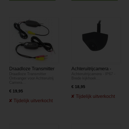
Draadloze Transmitter
Achteruitrijcamera -
Draadloze Transmitter
Achteruitrijcamera - IP67 -
Ontvanger voor
IP67 - Brede kijkhoek
Ontvanger voor Achteruitrij
Brede kijkhoek…
Achteruit-rij Camera
Camera…
€ 18,95
€ 19,95