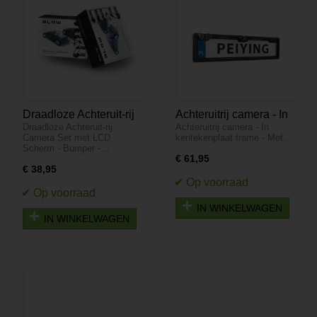
Draadloze Achteruit-rij
Achteruitrij camera - In
Draadloze Achteruit-rij
Achteruitrij camera - In
Camera Set met LCD
kentekenplaat frame -
Camera Set met LCD
kentekenplaat frame - Met…
Scherm - Bumper -
Met parkeersensoren
Scherm - Bumper -…
BVS-549
€ 61,95
€ 38,95
IN WINKELWAGEN
IN WINKELWAGEN