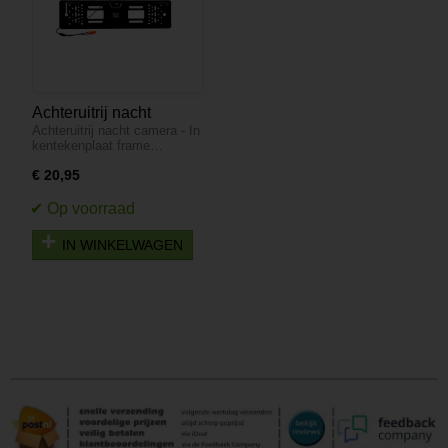
Achteruitrij nacht
Achteruitrij nacht camera - In
camera - In
kentekenplaat frame…
kentekenplaat frame
€ 20,95
IN WINKELWAGEN