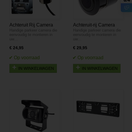
Achteruit Rij Camera
Achteruit-rij Camera
Handige parkeer camera die
Handige parkeer camera die
Mini Bumper-BVS-541
Bumper inbouw - Zwart
eenvoudig te monteren in
eenvoudig te monteren in
BVS-543
uw…
uw…
€ 24,95
€ 29,95
IN WINKELWAGEN
IN WINKELWAGEN