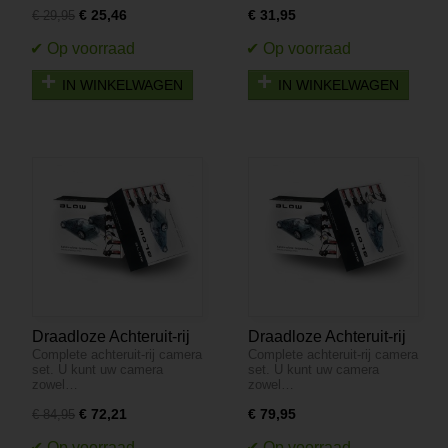
€ 25,46
€ 31,95
€ 29,95
IN WINKELWAGEN
IN WINKELWAGEN
Draadloze Achteruit-rij
Draadloze Achteruit-rij
Complete achteruit-rij camera
Complete achteruit-rij camera
Camera Set met LCD
Camera Set met LCD
set. U kunt uw camera
set. U kunt uw camera
Scherm - Bumper -
Scherm - Bumper -
zowel…
zowel…
BVS-543
BVS-545
€ 72,21
€ 79,95
€ 84,95