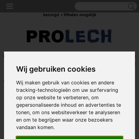
✓Scherpe prijzen ✓Achteraf betalen ✓ Vandaag besteld
dinsdag
bezorgd ✓Afhalen mogelijk
Inloggen
Registreren
UW WINKELWAGEN
Geen producten
(0)
Wij gebruiken cookies
Home
>
AUTO ACCESSOIRES
>
Achteruit-rij camera's & accessoires
Wij maken gebruik van cookies en andere
tracking-technologieën om uw surfervaring
op onze website te verbeteren, om
Sorteer op:
gepersonaliseerde inhoud en advertenties te
tonen, om ons websiteverkeer te analyseren
en om te begrijpen waar onze bezoekers
vandaan komen.