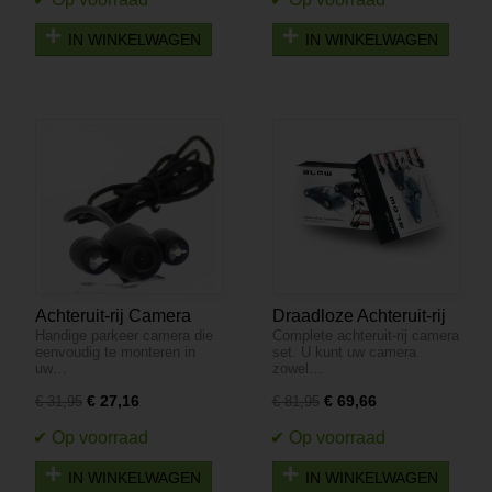
IN WINKELWAGEN
IN WINKELWAGEN
Achteruit-rij Camera
Draadloze Achteruit-rij
Handige parkeer camera die
Complete achteruit-rij camera
met 2 LEDs - Interieur
Camera Set met LCD
eenvoudig te monteren in
set. U kunt uw camera
Scherm - Bumper -
uw…
zowel…
BVS-541
€ 27,16
€ 69,66
€ 31,95
€ 81,95
IN WINKELWAGEN
IN WINKELWAGEN