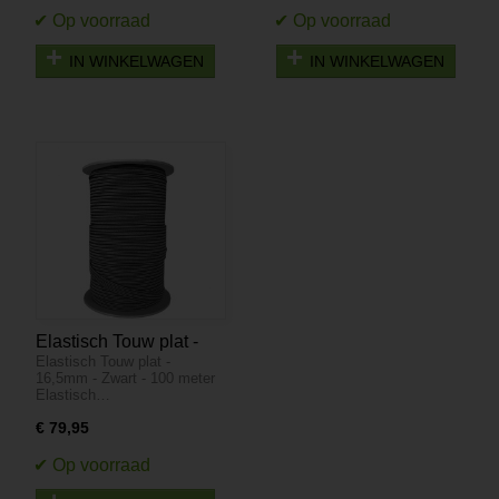
IN WINKELWAGEN
IN WINKELWAGEN
Elastisch Touw plat -
Elastisch Touw plat -
16,5mm - Zwart - 100
16,5mm - Zwart - 100 meter
meter
Elastisch…
€ 79,95