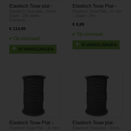
Elastisch Touw plat -
Elastisch Touw Plat –
Elastisch Touw plat - 22mm -
Elastisch Touw Plat – 11 mm
22mm - Zwart - 100
11 mm – Zwart – Per
Zwart - 100 meter
– Zwart – Per…
meter
Meter
Elastisch…
€ 0,69
€ 114,95
IN WINKELWAGEN
IN WINKELWAGEN
Elastisch Touw Plat –
Elastisch Touw plat -
Elastisch Touw Plat – 11 mm
Elastisch Touw plat - 11mm -
11 mm – Zwart – 50
11mm - Zwart - 100