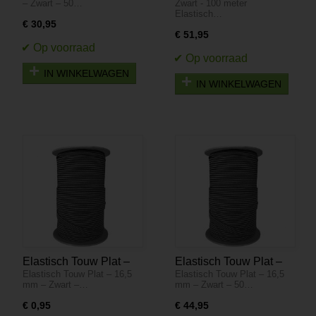
– Zwart – 50…
Zwart - 100 meter
Meter
meter
Elastisch…
€ 30,95
€ 51,95
IN WINKELWAGEN
IN WINKELWAGEN
Elastisch Touw Plat –
Elastisch Touw Plat –
Elastisch Touw Plat – 16,5
Elastisch Touw Plat – 16,5
16,5 mm – Zwart – Per
16,5 mm – Zwart – 50
mm – Zwart –…
mm – Zwart – 50…
Meter
Meter
€ 0,95
€ 44,95