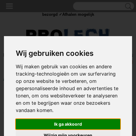
✓Scherpe prijzen ✓Achteraf betalen ✓ Vandaag besteld
dinsdag
bezorgd ✓Afhalen mogelijk
Wij gebruiken cookies
Inloggen
Registreren
UW WINKELWAGEN
Geen producten
(0)
Wij maken gebruik van cookies en andere
tracking-technologieën om uw surfervaring
Home
>
TOUW & ELASTIEK
>
Plat ELASTIEK
op onze website te verbeteren, om
gepersonaliseerde inhoud en advertenties te
tonen, om ons websiteverkeer te analyseren
Sorteer op:
en om te begrijpen waar onze bezoekers
vandaan komen.
Ik ga akkoord
Wijzig mijn voorkeuren