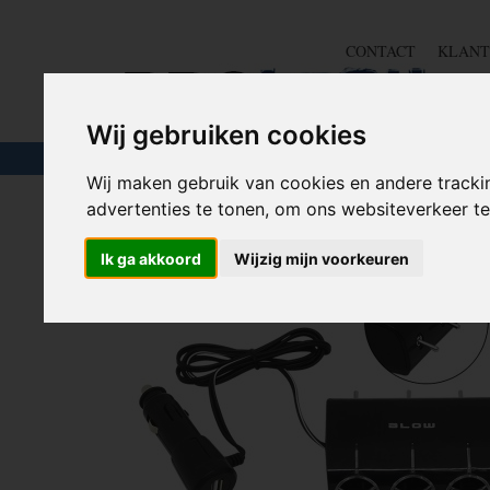
CONTACT
KLANT
Wij gebruiken cookies
TOUW & ELASTIEK
SLANGEN
GEREE
Wij maken gebruik van cookies en andere tracki
advertenties te tonen, om ons websiteverkeer 
Home
>
AANHANGER TOEBEHOREN
>
Omvormers en sp
Ik ga akkoord
Wijzig mijn voorkeuren