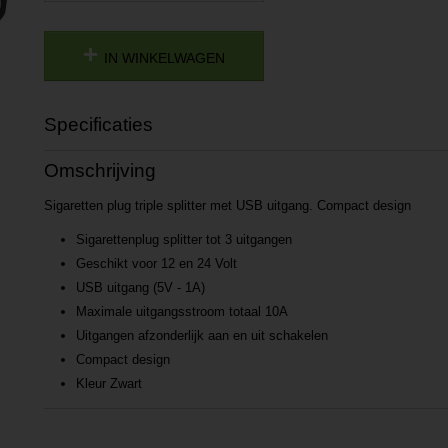
IN WINKELWAGEN
Specificaties
Productcode
P201708151251
Omschrijving
Productcode leverancier
L201708151251
Sigaretten plug triple splitter met USB uitgang. Compact design
Sigarettenplug splitter tot 3 uitgangen
Geschikt voor 12 en 24 Volt
USB uitgang (5V - 1A)
Maximale uitgangsstroom totaal 10A
Uitgangen afzonderlijk aan en uit schakelen
Compact design
Kleur Zwart