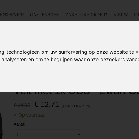
ENSERVICE
GASTENBOEK
ZAKELIJKE ORDER?
NIEUW
P
DSCHAP
IJZERWAREN
TUIN
BEDRADING
S
ng-technologieën om uw surfervaring op onze website te v
te analyseren en om te begrijpen waar onze bezoekers van
litters
>
Splitter Triple Sigarettenplug 12-24 Volt met 1x USB - Zwart CS-34
Splitter Triple Sigarettenp
Volt met 1x USB - Zwart C
€ 12,71
€ 14,95
Aantal