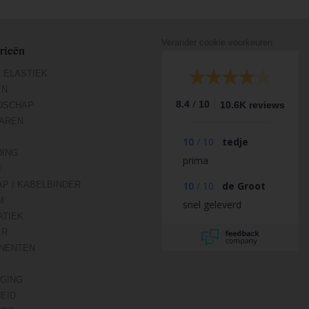
Verander cookie voorkeuren
rieën
 ELASTIEK
EN
/
8.4
10
10.6K reviews
DSCHAP
AREN
10
/
10
tedje
DING
prima
N
AP / KABELBINDER
10
/
10
de Groot
M
snel geleverd
TIEK
ER
NENTEN
IGING
HEID