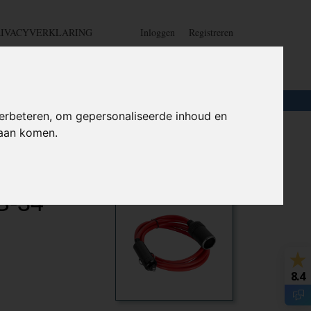
RIVACYVERKLARING
Inloggen
Registreren
UW WINKELWAGEN
Geen producten
(0)
LOTEN
+
HOME
erbeteren, om gepersonaliseerde inhoud en
daan komen.
lug 12-24
Ook interessant
S-34
8.4