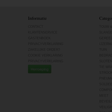
Informatie
Catego
CONTACT
TOUW &
KLANTENSERVICE
SLANG
GASTENBOEK
GEREE
PRIVACYVERKLARING
IJZERW
ZAKELIJKE ORDER?
TUIN
COOKIE VERKLARING
BEDRA
PRIVACYVERKLARING
SLOTE
TIE WR
Herroeping
STROO
PNEUMA
SOLDE
COMPO
MEET
BEVEIL
VEILIG