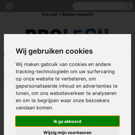
✓Scherpe prijzen ✓Achteraf betalen ✓ Vandaag besteld
dinsdag
bezorgd ✓Afhalen mogelijk
Wij gebruiken cookies
Inloggen
Registreren
UW WINKELWAGEN
Geen producten
(0)
Wij maken gebruik van cookies en andere
tracking-technologieën om uw surfervaring
Home
>
AANHANGER TOEBEHOREN
>
Overige aanhanger toebehoren
op onze website te verbeteren, om
>
Sjoroog - Rocking staple - 45mm - Verzinkt
gepersonaliseerde inhoud en advertenties te
tonen, om ons websiteverkeer te analyseren
en om te begrijpen waar onze bezoekers
vandaan komen.
Ik ga akkoord
Wijzig mijn voorkeuren