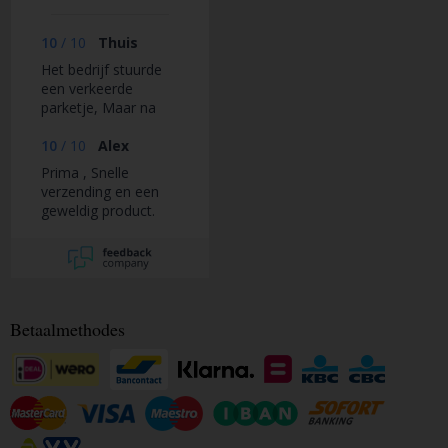
10
/
10
Thuis
Het bedrijf stuurde
een verkeerde
parketje, Maar na
een mailtje is het na
24uuris het direct
10
/
10
Alex
Goed gekomen.
Prima , Snelle
verzending en een
geweldig product.
Betaalmethodes