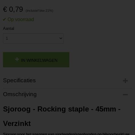
€ 0,79
Aantal
IN WINKELWAGEN
Specificaties
Productcode
Omschrijving
P202306081006
Productcode leverancier
Sjoroog - Rocking staple - 45mm -
L202306081006
Verzinkt
Sjoroog voor het spannen van sjorbanden/spanbanden op bijvoorbeeld uw