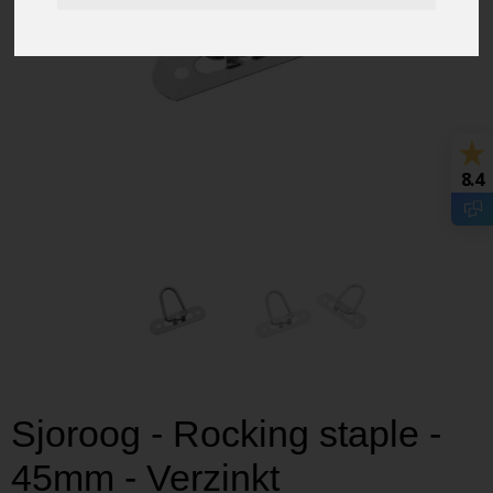
8.4
Sjoroog - Rocking staple -
45mm - Verzinkt