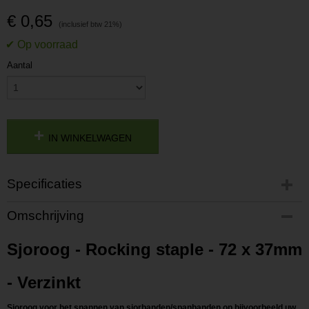
€ 0,65
Aantal
IN WINKELWAGEN
Specificaties
Productcode
Omschrijving
P202306081057
Productcode leverancier
Sjoroog - Rocking staple - 72 x 37mm
L202306081057
- Verzinkt
Sjoroog voor het spannen van sjorbanden/spanbanden op bijvoorbeeld uw