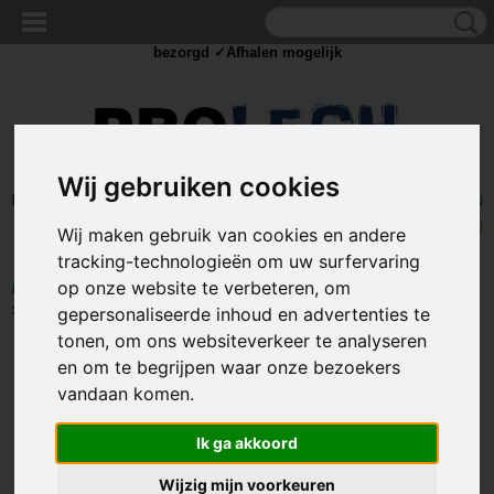
✓Scherpe prijzen ✓Achteraf betalen ✓ Vandaag besteld
donderdag
bezorgd ✓Afhalen mogelijk
Wij gebruiken cookies
Inloggen
Registreren
UW WINKELWAGEN
Geen producten
(0)
Wij maken gebruik van cookies en andere
tracking-technologieën om uw surfervaring
op onze website te verbeteren, om
Home
>
AANHANGER TOEBEHOREN
>
Overige aanhanger toebehoren
>
Sjoroog - Rocking staple - 72 x 37mm - Verzinkt
gepersonaliseerde inhoud en advertenties te
tonen, om ons websiteverkeer te analyseren
en om te begrijpen waar onze bezoekers
vandaan komen.
Ik ga akkoord
Wijzig mijn voorkeuren