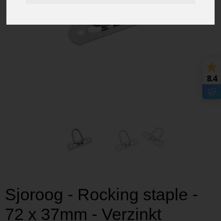
8.4
Sjoroog - Rocking staple -
72 x 37mm - Verzinkt