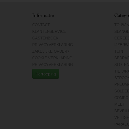
Informatie
Catego
CONTACT
TOUW &
KLANTENSERVICE
SLANG
GASTENBOEK
GEREE
PRIVACYVERKLARING
IJZERW
ZAKELIJKE ORDER?
TUIN
COOKIE VERKLARING
BEDRA
PRIVACYVERKLARING
SLOTE
TIE WR
Herroeping
STROO
PNEUMA
SOLDE
COMPO
MEET
BEVEIL
VEILIG
PARAC