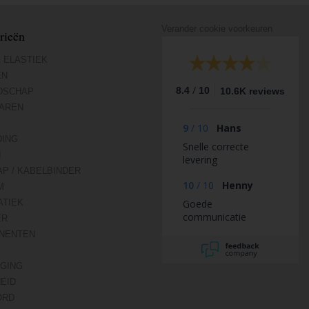
Verander cookie voorkeuren
rieën
 ELASTIEK
EN
/
8.4
10
10.6K reviews
DSCHAP
AREN
9
/
10
Hans
DING
Snelle correcte
N
levering
AP / KABELBINDER
10
/
10
Henny
M
TIEK
Goede
communicatie
ER
NENTEN
IGING
HEID
ORD