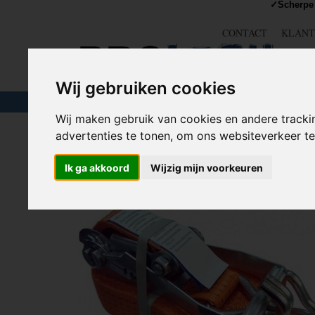
✓Scherpe 
CONTACT
KLANT
Wij gebruiken cookies
TOUW & ELASTIEK
SLANGEN
GEREE
Wij maken gebruik van cookies en andere tracki
advertenties te tonen, om ons websiteverkeer 
Home
>
AANHANGER TOEBEHOREN
>
Spanbanden
>
Ik ga akkoord
Wijzig mijn voorkeuren