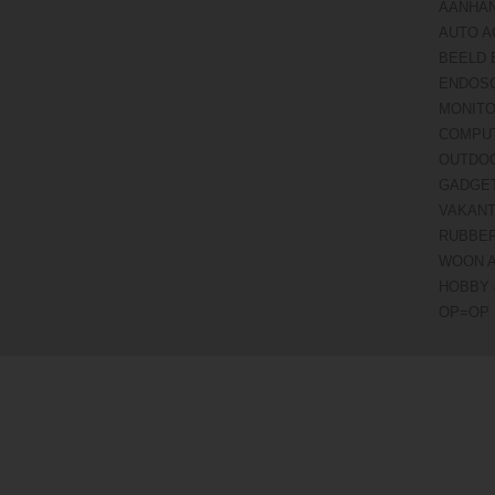
AANHA
AUTO A
BEELD 
ENDOS
MONITO
COMPU
OUTDO
GADGE
VAKANT
RUBBE
WOON 
HOBBY 
OP=OP