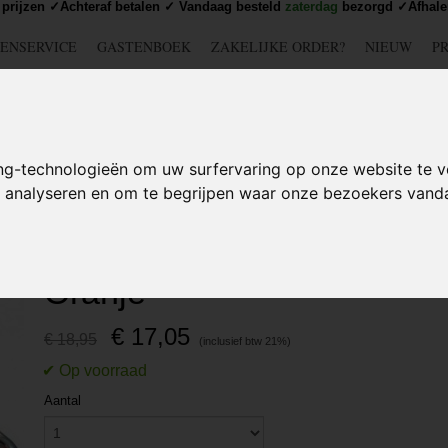
prijzen ✓Achteraf betalen ✓ Vandaag besteld
zaterdag
bezorgd ✓Afhale
ENSERVICE
GASTENBOEK
ZAKELIJKE ORDER?
NIEUW
P
DSCHAP
IJZERWAREN
TUIN
BEDRADING
S
ng-technologieën om uw surfervaring op onze website te v
te analyseren en om te begrijpen waar onze bezoekers van
Spanband Industrieel 10 meter Oranje
Spanband Industrieel 10 m
Oranje
€ 17,05
€ 18,95
Aantal