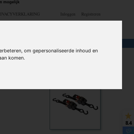
n mogelijk
RIVACYVERKLARING
Inloggen
Registreren
UW WINKELWAGEN
Geen producten
(0)
LOTEN
+
HOME
erbeteren, om gepersonaliseerde inhoud en
daan komen.
eter
Ook interessant
8.4