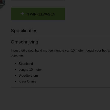
IN WINKELWAGEN
Specificaties
Productcode
P201702221059
Omschrijving
Productcode leverancier
L201702221059
Industrieële spanband met een lengte van 10 meter. Ideaal voor het v
objecten.
Spanband
Lengte 10 meter
Breedte 5 cm
Kleur Oranje