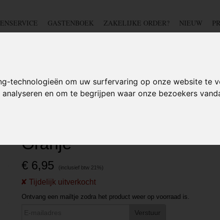
ENSERVICE
GASTENBOEK
ZAKELIJKE ORDER?
NIEUW
P
DSCHAP
IJZERWAREN
TUIN
BEDRADING
S
ng-technologieën om uw surfervaring op onze website te v
te analyseren en om te begrijpen waar onze bezoekers van
Spanband Industrieel 3 meter - Oranje
Spanband Industrieel 3 met
Oranje
€ 6,95
Ontvang een mailtje zodra het product weer op voorraad is.
Verstuur