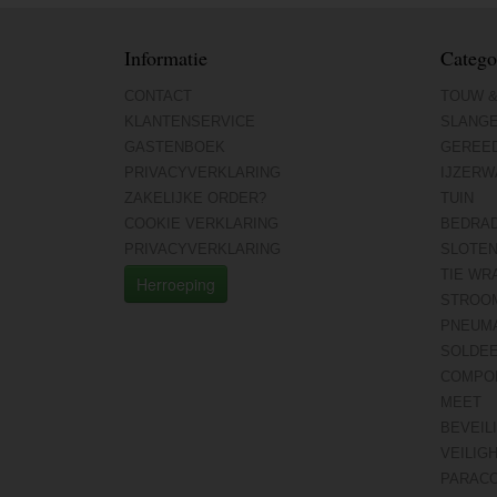
Informatie
Catego
CONTACT
TOUW &
KLANTENSERVICE
SLANG
GASTENBOEK
GEREE
PRIVACYVERKLARING
IJZERW
ZAKELIJKE ORDER?
TUIN
COOKIE VERKLARING
BEDRA
PRIVACYVERKLARING
SLOTE
TIE WR
Herroeping
STROO
PNEUMA
SOLDE
COMPO
MEET
BEVEIL
VEILIG
PARAC