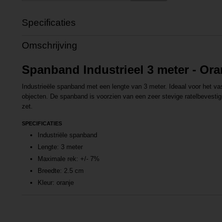
Specificaties
Productcode
P201702221159
Omschrijving
Productcode leverancier
L201702221159
Spanband Industrieel 3 meter - Ora
Industrieële spanband met een lengte van 3 meter. Ideaal voor het va
objecten. De spanband is voorzien van een zeer stevige ratelbevesti
zet.
SPECIFICATIES
Industriële spanband
Lengte: 3 meter
Maximale rek: +/- 7%
Breedte: 2.5 cm
Kleur: oranje