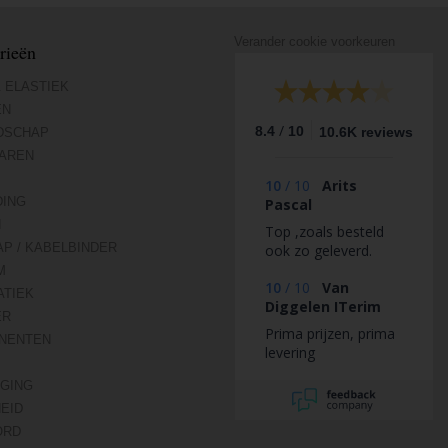
Verander cookie voorkeuren
rieën
 ELASTIEK
EN
/
8.4
10
10.6K reviews
DSCHAP
AREN
10
/
10
Arits
DING
Pascal
N
Top ,zoals besteld
AP / KABELBINDER
ook zo geleverd.
M
10
/
10
Van
TIEK
Diggelen ITerim
ER
Prima prijzen, prima
NENTEN
levering
IGING
HEID
ORD