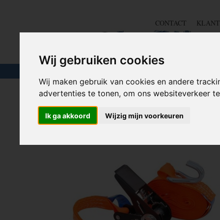
CONTACT
KLANT
Wij gebruiken cookies
TOUW & ELASTIEK
SLANGEN
GEREE
Wij maken gebruik van cookies en andere tracki
advertenties te tonen, om ons websiteverkeer 
Home
>
AANHANGER TOEBEHOREN
>
Spanbanden
>
Ik ga akkoord
Wijzig mijn voorkeuren