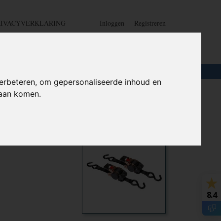
RIVACYVERKLARING
Inloggen
Registreren
UW WINKELWAGEN
Geen producten
(0)
LOTEN
+
HOME
erbeteren, om gepersonaliseerde inhoud en
daan komen.
er -
Ook interessant
8.4