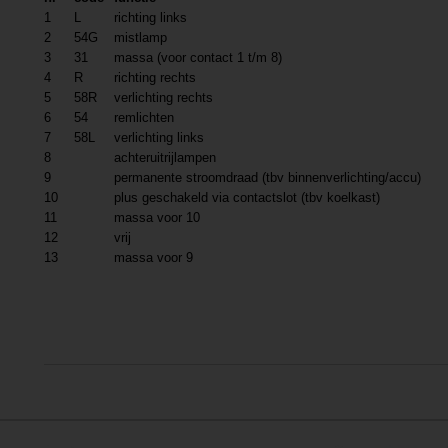
1
L
richting links
2
54G
mistlamp
3
31
massa (voor contact 1 t/m 8)
4
R
richting rechts
5
58R
verlichting rechts
6
54
remlichten
7
58L
verlichting links
8
achteruitrijlampen
9
permanente stroomdraad (tbv binnenverlichting/accu)
10
plus geschakeld via contactslot (tbv koelkast)
11
massa voor 10
12
vrij
13
massa voor 9