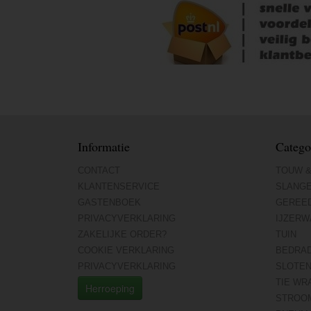
Informatie
Catego
CONTACT
TOUW &
KLANTENSERVICE
SLANG
GASTENBOEK
GEREE
PRIVACYVERKLARING
IJZERW
ZAKELIJKE ORDER?
TUIN
COOKIE VERKLARING
BEDRA
PRIVACYVERKLARING
SLOTE
TIE WR
Herroeping
STROO