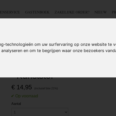
ENSERVICE
GASTENBOEK
ZAKELIJKE ORDER?
NIEUW
P
DSCHAP
IJZERWAREN
TUIN
BEDRADING
S
ng-technologieën om uw surfervaring op onze website te v
te analyseren en om te begrijpen waar onze bezoekers van
>
Contactdoos voor Trekhaak 13-Polig - Kunststof
Contactdoos voor Trekhaa
- Kunststof
€ 14,95
Aantal