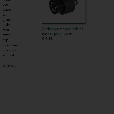
geel
blauw
wit
groen
bruin
Aanhanger verloopstekker 7-
rood
naar 13-polig - Zwart
zwart
€ 4,95
grijs
bruin/blauw
bruin/rood
wit/rood
wit/zwart