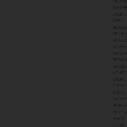
PNEUMA
SOLDE
COMPO
MEET
BEVEIL
VEILIG
PARAC
AANHA
AUTO A
BEELD 
ENDOS
MONITO
COMPU
OUTDO
GADGE
VAKANT
RUBBE
WOON 
HOBBY 
OP=OP