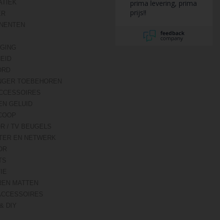
TIEK
prima levering, prima
prijs!!
ER
NENTEN
IGING
HEID
ORD
NGER TOEBEHOREN
CCESSOIRES
EN GELUID
COOP
R / TV BEUGELS
TER EN NETWERK
OR
TS
IE
REN MATTEN
ACCESSOIRES
& DIY