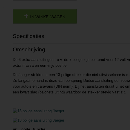
IN WINKELWAGEN
Specificaties
Productcode
P201704211411
Omschrijving
Productcode leverancier
L201704211411
De 6 extra aansluitingen t.o.v. de 7-polige zijn bestemd voor 12 volt vo
extra massa en een vrije positie.
De Jaeger stekker is een 13-polige stekker die niet uitwisselbaar is 
Zo langzamerhand is deze van oorsprong Duitse aansluiting de nieuw
voor auto’s en caravans (DIN norm). Bij het aansluiten draait u het o
een kwart slag (bajonetsluiting) waardoor de stekker stevig vast zit.
nr
code
functie