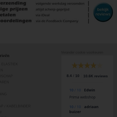
Verander cookie voorkeuren
rieën
 ELASTIEK
EN
/
8.4
10
10.6K reviews
DSCHAP
AREN
10
/
10
Edwin
DING
Prima webshop
N
AP / KABELBINDER
10
/
10
adriaan
buizer
M