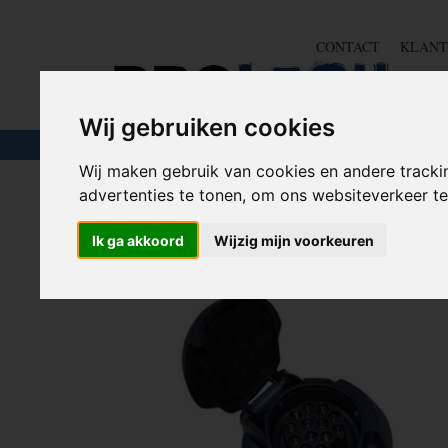
CONTACT
KLANT
Wij gebruiken cookies
TOUW & ELASTIEK
SLANGEN
GEREE
Wij maken gebruik van cookies en andere tracki
advertenties te tonen, om ons websiteverkeer 
Home
>
AANHANGER TOEBEHOREN
>
Verloopstekkers
Ik ga akkoord
Wijzig mijn voorkeuren