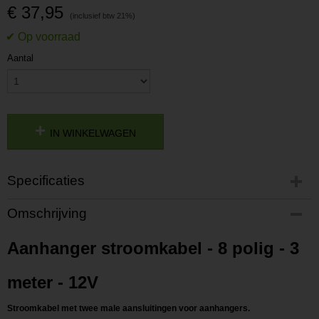
€ 37,95
Aantal
IN WINKELWAGEN
Specificaties
Productcode
Omschrijving
P202212061117
Productcode leverancier
Aanhanger stroomkabel - 8 polig - 3
L202212061117
meter - 12V
Stroomkabel met twee male aansluitingen voor aanhangers.