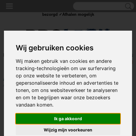
✓Scherpe prijzen ✓Achteraf betalen ✓ Vandaag besteld
dinsdag
bezorgd ✓Afhalen mogelijk
Wij gebruiken cookies
Inloggen
Registreren
UW WINKELWAGEN
Wij maken gebruik van cookies en andere
Geen producten
(0)
tracking-technologieën om uw surfervaring
op onze website te verbeteren, om
Home
>
AANHANGER TOEBEHOREN
>
Verloopstekkers
>
Aanhanger
gepersonaliseerde inhoud en advertenties te
stroomkabel - 8 polig - 3 meter - 12V
tonen, om ons websiteverkeer te analyseren
en om te begrijpen waar onze bezoekers
vandaan komen.
Ik ga akkoord
Wijzig mijn voorkeuren