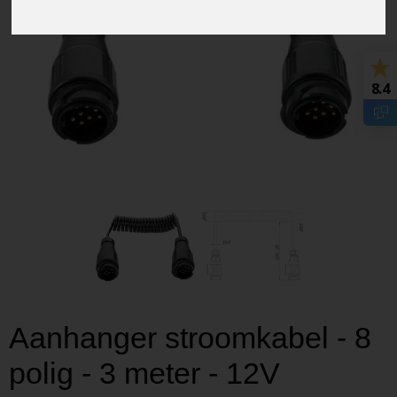
8.4
Aanhanger stroomkabel - 8
polig - 3 meter - 12V