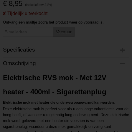
€ 8,95
Ontvang een mailtje zodra het product weer op voorraad is.
Verstuur
Specificaties
Productcode
Omschrijving
P201401281200
Productcode leverancier
Elektrische RVS mok - Met 12V
L201401281200
heater - 400ml - Sigarettenplug
Elektrische mok met heater die onderweg opgewarmd kan worden.
Deze elektrische mok is perfect voor als u een lange vakantiereis voor de
boeg heeft, of wanneer u regelmatig lang onderweg bent. Deze elektrische
mok wordt geleverd met een heater die voorzien is van een
sigarettenplug, waardoor u deze mok gemakkelijk en veilig kunt