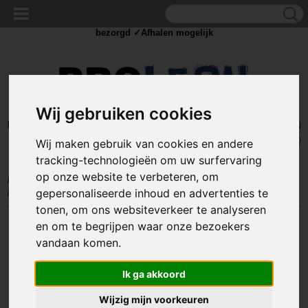
✓Scherpe prijzen ✓Achteraf betalen ✓ Vandaag besteld
dinsdag
bezorgd ✓Afhalen mogelijk
Wij gebruiken cookies
Inloggen
Registreren
UW WINKELWAGEN
Geen producten
(0)
Wij maken gebruik van cookies en andere
tracking-technologieën om uw surfervaring
op onze website te verbeteren, om
Home
>
AUTO ACCESSOIRES
>
Overige auto accessoires
>
Elektrische
RVS mok - Met 12V heater - 400ml - Sigarettenplug
gepersonaliseerde inhoud en advertenties te
tonen, om ons websiteverkeer te analyseren
en om te begrijpen waar onze bezoekers
vandaan komen.
Ik ga akkoord
Wijzig mijn voorkeuren