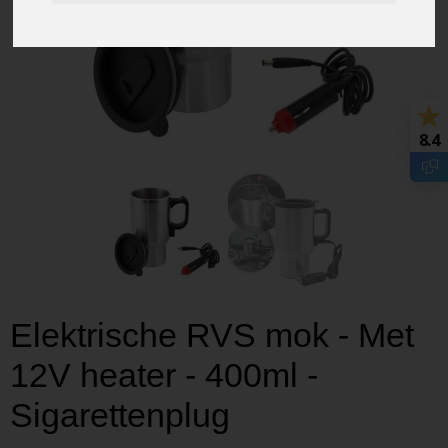
8.4
Elektrische RVS mok - Met
12V heater - 400ml -
Sigarettenplug