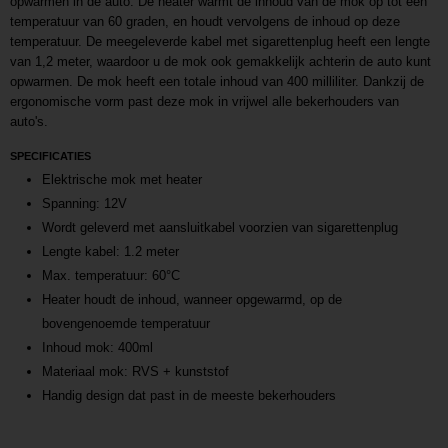
opwarmen in de auto. De heater warmt de inhoud van de mok op tot een
temperatuur van 60 graden, en houdt vervolgens de inhoud op deze
temperatuur. De meegeleverde kabel met sigarettenplug heeft een lengte
van 1,2 meter, waardoor u de mok ook gemakkelijk achterin de auto kunt
opwarmen. De mok heeft een totale inhoud van 400 milliliter. Dankzij de
ergonomische vorm past deze mok in vrijwel alle bekerhouders van
auto's.
SPECIFICATIES
Elektrische mok met heater
Spanning: 12V
Wordt geleverd met aansluitkabel voorzien van sigarettenplug
Lengte kabel: 1.2 meter
Max. temperatuur: 60°C
Heater houdt de inhoud, wanneer opgewarmd, op de
bovengenoemde temperatuur
Inhoud mok: 400ml
Materiaal mok: RVS + kunststof
Handig design dat past in de meeste bekerhouders