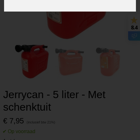
8.4
Jerrycan - 5 liter - Met
schenktuit
€ 7,95