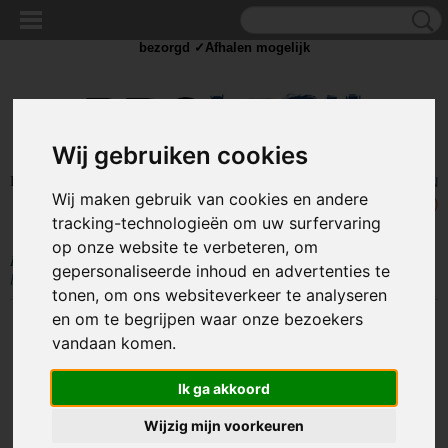
✓Scherpe prijzen ✓Achteraf betalen ✓ Vandaag besteld
dinsdag
bezorgd ✓Afhalen mogelijk
Wij gebruiken cookies
Inloggen
Registreren
UW WINKELWAGEN
Wij maken gebruik van cookies en andere
Geen producten
(0)
tracking-technologieën om uw surfervaring
op onze website te verbeteren, om
Home
>
AUTO ACCESSOIRES
>
Overige auto accessoires
>
Jerrycan - 5
gepersonaliseerde inhoud en advertenties te
liter - Met schenktuit
tonen, om ons websiteverkeer te analyseren
en om te begrijpen waar onze bezoekers
vandaan komen.
Ik ga akkoord
Wijzig mijn voorkeuren