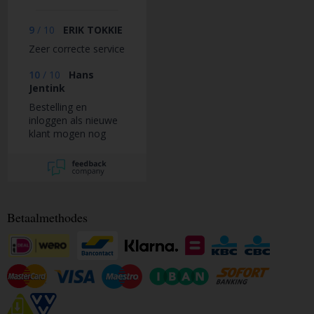
9
/
10
ERIK TOKKIE
Zeer correcte service
10
/
10
Hans
Jentink
Bestelling en
inloggen als nieuwe
klant mogen nog
veel bedrijven een
voorbeeld aan
nemen. Top!
Betaalmethodes