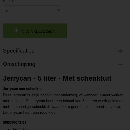
Aantal
IN WINKELWAGEN
Specificaties
Productcode
Omschrijving
P202204261649
Productcode leverancier
Jerrycan - 5 liter - Met schenktuit
L202204261649
Jerrycan met schenktuit.
Deze jerrycan is altijd handig voor onderweg, of wanneer u moet werken
met benzine. De jerrycan heeft een inhoud van 5 liter en wordt geleverd
met een handige schenktuit, waardoor u geen benzine morst en verspilt.
De jerrycan heeft een rode kleur.
SPECIFICATIES
Jerrycan