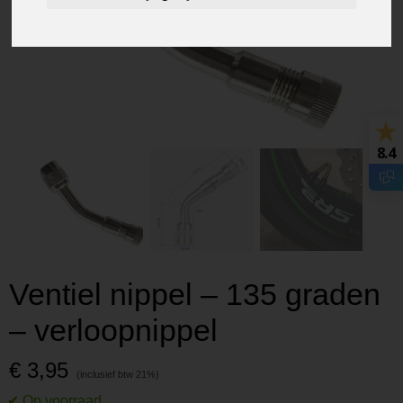
8.4
Ventiel nippel – 135 graden
– verloopnippel
€ 3,95