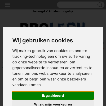
✓Scherpe prijzen ✓Achteraf betalen ✓ Vandaag besteld
dinsdag
bezorgd ✓Afhalen mogelijk
Wij gebruiken cookies
Inloggen
Registreren
UW WINKELWAGEN
Geen producten
(0)
Wij maken gebruik van cookies en andere
tracking-technologieën om uw surfervaring
Home
>
AUTO ACCESSOIRES
>
Overige auto accessoires
>
Ventiel
op onze website te verbeteren, om
nippel – 135 graden – verloopnippel
gepersonaliseerde inhoud en advertenties te
tonen, om ons websiteverkeer te analyseren
en om te begrijpen waar onze bezoekers
vandaan komen.
Ik ga akkoord
Wijzig mijn voorkeuren