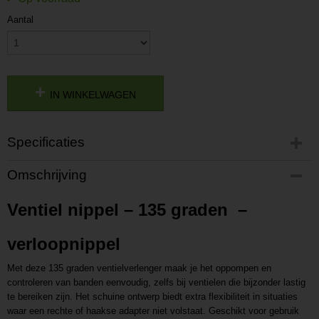
Aantal
IN WINKELWAGEN
Specificaties
Productcode
Omschrijving
P202518081121
Productcode leverancier
Ventiel nippel – 135 graden –
L202518081121
verloopnippel
Met deze 135 graden ventielverlenger maak je het oppompen en
controleren van banden eenvoudig, zelfs bij ventielen die bijzonder lastig
te bereiken zijn. Het schuine ontwerp biedt extra flexibiliteit in situaties
waar een rechte of haakse adapter niet volstaat. Geschikt voor gebruik