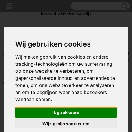
✓Scherpe prijzen ✓Achteraf betalen ✓ Vandaag besteld
dinsdag
bezorgd ✓Afhalen mogelijk
Wij gebruiken cookies
Inloggen
Registreren
UW WINKELWAGEN
Wij maken gebruik van cookies en andere
Geen producten
(0)
tracking-technologieën om uw surfervaring
op onze website te verbeteren, om
Home
>
BEDRADING
>
Luidsprekerkabel
>
Luidsprekerkabel 2 x 0.50
gepersonaliseerde inhoud en advertenties te
mm zwart/rood op rol 100 meter
tonen, om ons websiteverkeer te analyseren
en om te begrijpen waar onze bezoekers
vandaan komen.
Ik ga akkoord
Wijzig mijn voorkeuren