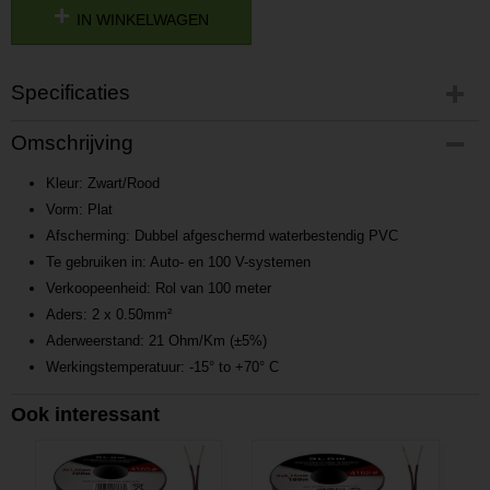
IN WINKELWAGEN
Specificaties
Productcode
Omschrijving
P201608311428
Productcode leverancier
Kleur: Zwart/Rood
L201608311428
Vorm: Plat
Afscherming: Dubbel afgeschermd waterbestendig PVC
Te gebruiken in: Auto- en 100 V-systemen
Verkoopeenheid: Rol van 100 meter
Aders: 2 x 0.50mm²
Aderweerstand: 21 Ohm/Km (±5%)
Werkingstemperatuur: -15° to +70° C
Ook interessant