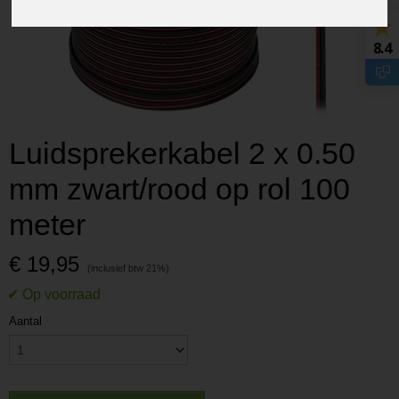
8.4
Luidsprekerkabel 2 x 0.50
mm zwart/rood op rol 100
meter
€ 19,95
Aantal