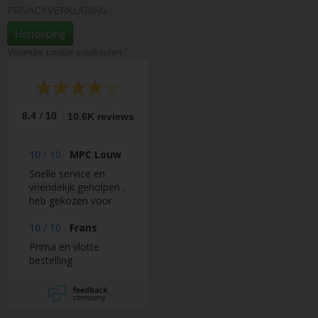
PRIVACYVERKLARING
Herroeping
Verander cookie voorkeuren
/
8.4
10
10.6K reviews
10
/
10
MPC Louw
Snelle service en
vriendelijk geholpen ,
heb gekozen voor
afhalen ivm de korte
afstand . Een half
10
/
10
Frans
uurtje na bestellen
Prima en vlotte
daar heengereden en
bestelling
werd direct geholpen
door een vriendelijke
man