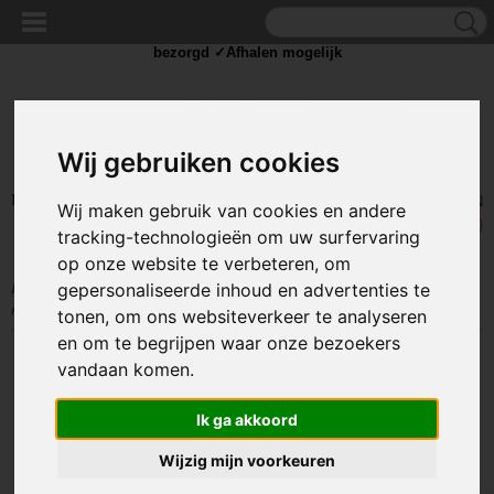
✓Scherpe prijzen ✓Achteraf betalen ✓ Vandaag besteld
dinsdag
bezorgd ✓Afhalen mogelijk
Wij gebruiken cookies
Inloggen
Registreren
UW WINKELWAGEN
Wij maken gebruik van cookies en andere
Geen producten
(0)
tracking-technologieën om uw surfervaring
op onze website te verbeteren, om
Home
>
BEDRADING
>
Luidsprekerkabel
>
Luidsprekerkabel 2 x 2.50
gepersonaliseerde inhoud en advertenties te
mm zwart/rood op rol 10 meter
tonen, om ons websiteverkeer te analyseren
en om te begrijpen waar onze bezoekers
vandaan komen.
Ik ga akkoord
Wijzig mijn voorkeuren