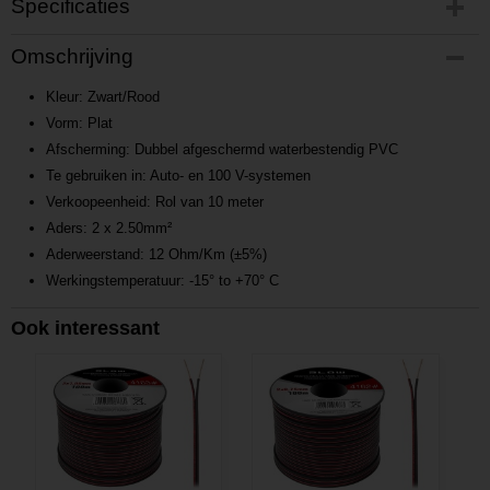
Specificaties
Productcode
Omschrijving
P201610271351
Productcode leverancier
Kleur: Zwart/Rood
L201610271351
Vorm: Plat
Afscherming: Dubbel afgeschermd waterbestendig PVC
Te gebruiken in: Auto- en 100 V-systemen
Verkoopeenheid: Rol van 10 meter
Aders: 2 x 2.50mm²
Aderweerstand: 12 Ohm/Km (±5%)
Werkingstemperatuur: -15° to +70° C
Ook interessant