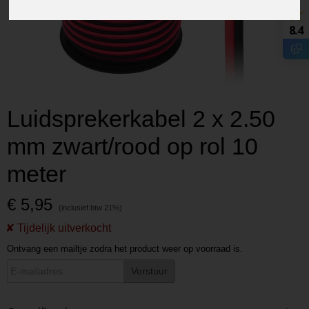
8.4
Luidsprekerkabel 2 x 2.50
mm zwart/rood op rol 10
meter
€ 5,95
Ontvang een mailtje zodra het product weer op voorraad is.
Verstuur