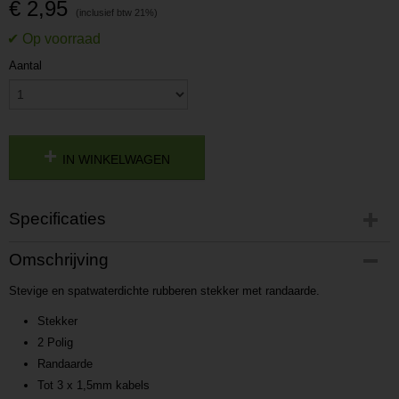
€ 2,95
Aantal
IN WINKELWAGEN
Specificaties
Productcode
Omschrijving
P201905131652
Stevige en spatwaterdichte rubberen stekker met randaarde.
Productcode leverancier
L201905131652
Stekker
2 Polig
Randaarde
Tot 3 x 1,5mm kabels