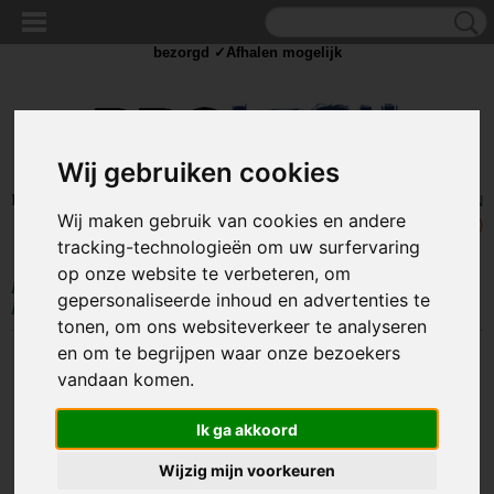
✓Scherpe prijzen ✓Achteraf betalen ✓ Vandaag besteld
zaterdag
bezorgd ✓Afhalen mogelijk
Wij gebruiken cookies
Inloggen
Registreren
UW WINKELWAGEN
Wij maken gebruik van cookies en andere
Geen producten
(0)
tracking-technologieën om uw surfervaring
op onze website te verbeteren, om
Home
>
BEDRADING
>
Splitters en stekkers
>
Stekker 230V Randaarde -
gepersonaliseerde inhoud en advertenties te
IP44 - 3 x 1,5mm
tonen, om ons websiteverkeer te analyseren
en om te begrijpen waar onze bezoekers
vandaan komen.
Ik ga akkoord
Wijzig mijn voorkeuren