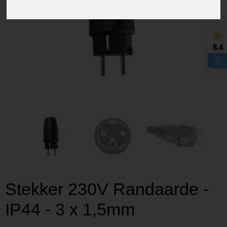
8.4
Stekker 230V Randaarde -
IP44 - 3 x 1,5mm