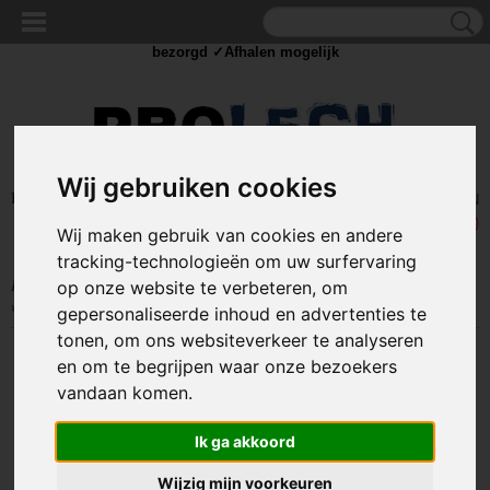
✓Scherpe prijzen ✓Achteraf betalen ✓ Vandaag besteld
dinsdag
bezorgd ✓Afhalen mogelijk
Wij gebruiken cookies
Inloggen
Registreren
UW WINKELWAGEN
Geen producten
(0)
Wij maken gebruik van cookies en andere
tracking-technologieën om uw surfervaring
Home
>
BEDRADING
>
Splitters en stekkers
>
Stopcontact opbouw
op onze website te verbeteren, om
waterproof - Met penaarde - Zwart
gepersonaliseerde inhoud en advertenties te
tonen, om ons websiteverkeer te analyseren
en om te begrijpen waar onze bezoekers
vandaan komen.
Ik ga akkoord
Wijzig mijn voorkeuren