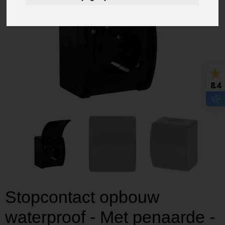
8.4
Stopcontact opbouw
waterproof - Met penaarde -