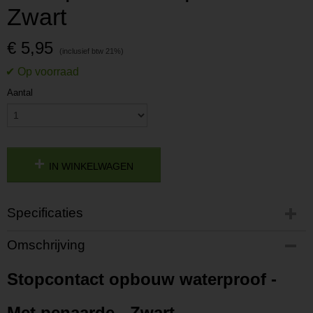
Zwart
€ 5,95
Aantal
IN WINKELWAGEN
Specificaties
Productcode
Omschrijving
P202304251632
Productcode leverancier
Stopcontact opbouw waterproof -
L202304251632
Met penaarde - Zwart