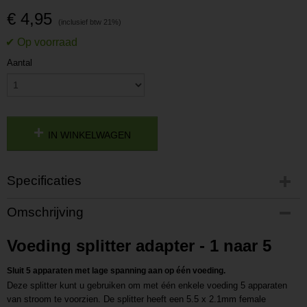
€ 4,95
Aantal
IN WINKELWAGEN
Specificaties
Productcode
Omschrijving
P202408191700
Productcode leverancier
Voeding splitter adapter - 1 naar 5
L202408191700
Sluit 5 apparaten met lage spanning aan op één voeding.
Deze splitter kunt u gebruiken om met één enkele voeding 5 apparaten
van stroom te voorzien. De splitter heeft een 5.5 x 2.1mm female