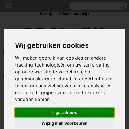
✓Scherpe prijzen ✓Achteraf betalen ✓ Vandaag besteld
dinsdag
bezorgd ✓Afhalen mogelijk
Wij gebruiken cookies
Inloggen
Registreren
UW WINKELWAGEN
Wij maken gebruik van cookies en andere
Geen producten
(0)
tracking-technologieën om uw surfervaring
op onze website te verbeteren, om
Home
>
BEDRADING
>
Splitters en stekkers
>
Voeding splitter adapter -
gepersonaliseerde inhoud en advertenties te
1 naar 5
tonen, om ons websiteverkeer te analyseren
en om te begrijpen waar onze bezoekers
vandaan komen.
Ik ga akkoord
Wijzig mijn voorkeuren