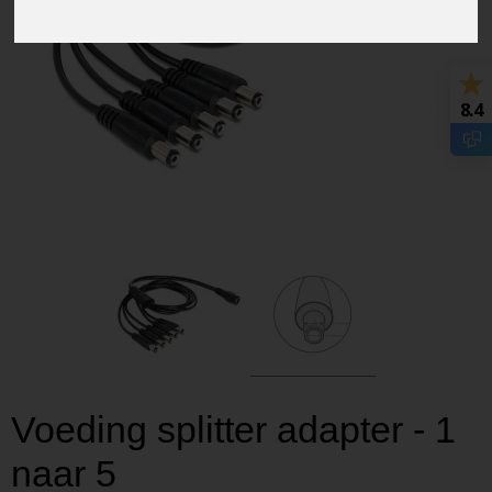
8.4
Voeding splitter adapter - 1
naar 5