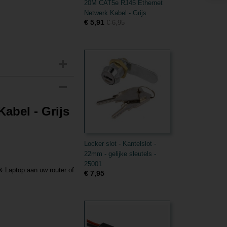
20M CAT5e RJ45 Ethernet
Netwerk Kabel - Grijs
€ 5,91
€ 6,95
abel - Grijs
Locker slot - Kantelslot -
22mm - gelijke sleutels -
25001
& Laptop aan uw router of
€ 7,95