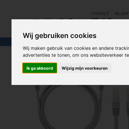
CONTACT
KLANT
Wij gebruiken cookies
TOUW & ELASTIEK
SLANGEN
GEREE
Wij maken gebruik van cookies en andere tracki
advertenties te tonen, om ons websiteverkeer 
Home
>
BEELD EN GELUID
>
Kabels en Splitters
>
Netw
Ik ga akkoord
Wijzig mijn voorkeuren