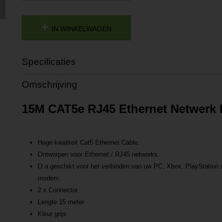
IN WINKELWAGEN
Specificaties
Productcode
P201912041048
Omschrijving
Productcode leverancier
L201912041048
15M CAT5e RJ45 Ethernet Netwerk K
Hoge kwaliteit Cat5 Ethernet Cable.
Ontworpen voor Ethernet / RJ45 networks.
O.a geschikt voor het verbinden van uw PC, Xbox, PlayStation 
modem.
2 x Connector
Lengte 15 meter
Kleur grijs