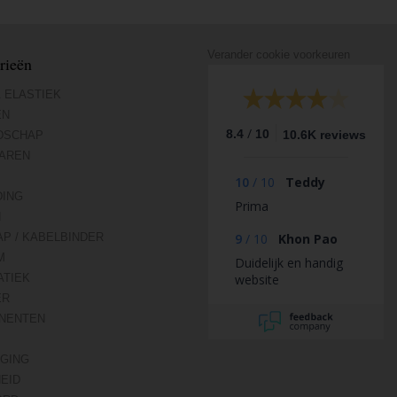
Verander cookie voorkeuren
rieën
 ELASTIEK
EN
/
8.4
10
10.6K reviews
DSCHAP
AREN
10
/
10
Teddy
DING
Prima
N
AP / KABELBINDER
9
/
10
Khon Pao
M
Duidelijk en handig
TIEK
website
ER
NENTEN
IGING
HEID