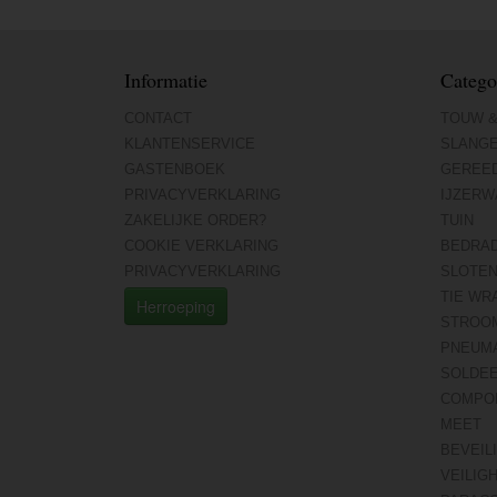
Informatie
Catego
CONTACT
TOUW &
KLANTENSERVICE
SLANG
GASTENBOEK
GEREE
PRIVACYVERKLARING
IJZERW
ZAKELIJKE ORDER?
TUIN
COOKIE VERKLARING
BEDRA
PRIVACYVERKLARING
SLOTE
TIE WR
Herroeping
STROO
PNEUMA
SOLDE
COMPO
MEET
BEVEIL
VEILIG