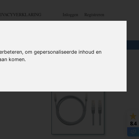
RIVACYVERKLARING
Inloggen
Registreren
UW WINKELWAGEN
Geen producten
(0)
LOTEN
+
HOME
erbeteren, om gepersonaliseerde inhoud en
daan komen.
 Netwerk
Ook interessant
8.4