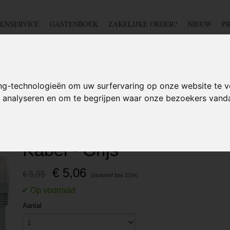
ENSERVICE
GASTENBOEK
ZAKELIJKE ORDER?
NIEUW
P
DSCHAP
IJZERWAREN
TUIN
BEDRADING
S
ng-technologieën om uw surfervaring op onze website te v
te analyseren en om te begrijpen waar onze bezoekers van
erk kabels
>
15M CAT5e RJ45 Ethernet Netwerk Kabel - Grijs
15M CAT5e RJ45 Ethernet
Kabel - Grijs
€ 5,06
€ 5,95
Aantal