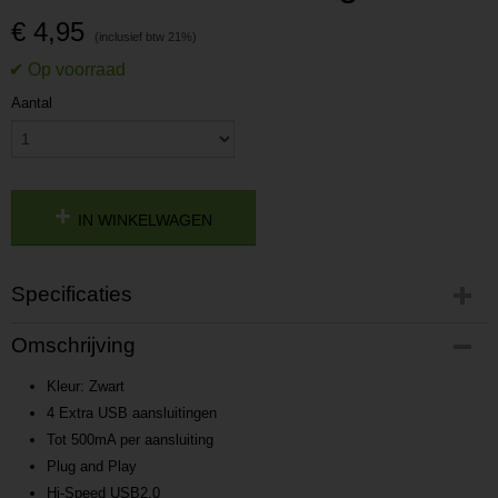
€ 4,95
Aantal
IN WINKELWAGEN
Specificaties
Productcode
Omschrijving
P201108111423
Productcode leverancier
Kleur: Zwart
L201108111423
4 Extra USB aansluitingen
Tot 500mA per aansluiting
Plug and Play
Hi-Speed USB2.0