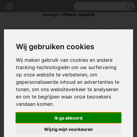
✓Scherpe prijzen ✓Achteraf betalen ✓ Vandaag besteld
dinsdag
bezorgd ✓Afhalen mogelijk
Wij gebruiken cookies
Inloggen
Registreren
UW WINKELWAGEN
Wij maken gebruik van cookies en andere
Geen producten
(0)
tracking-technologieën om uw surfervaring
op onze website te verbeteren, om
Home
>
BEELD EN GELUID
>
Kabels en Splitters
>
USB kabels
>
gepersonaliseerde inhoud en advertenties te
4Poort USB 2.0 Hub Zwart Flexibele Aansluitingen
tonen, om ons websiteverkeer te analyseren
en om te begrijpen waar onze bezoekers
vandaan komen.
Ik ga akkoord
Wijzig mijn voorkeuren