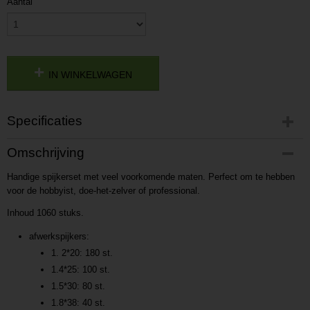
Aantal
IN WINKELWAGEN
Specificaties
Productcode
Omschrijving
P201802151423
Handige spijkerset met veel voorkomende maten. Perfect om te hebben
Productcode leverancier
voor de hobbyist, doe-het-zelver of professional.
L201802151423
Inhoud 1060 stuks.
afwerkspijkers:
1. 2*20: 180 st.
1.4*25: 100 st.
1.5*30: 80 st.
1.8*38: 40 st.