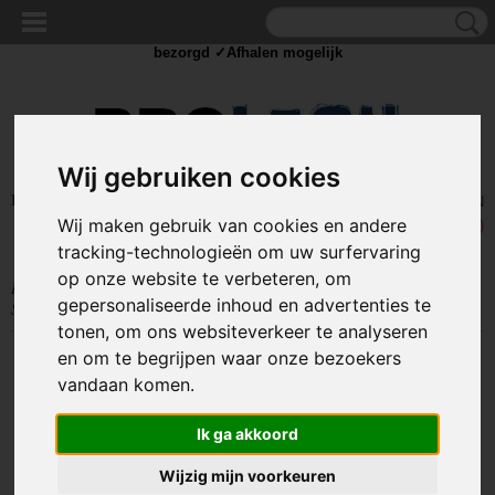
✓Scherpe prijzen ✓Achteraf betalen ✓ Vandaag besteld
dinsdag
bezorgd ✓Afhalen mogelijk
Wij gebruiken cookies
Inloggen
Registreren
UW WINKELWAGEN
Wij maken gebruik van cookies en andere
Geen producten
(0)
tracking-technologieën om uw surfervaring
op onze website te verbeteren, om
Home
>
COMPONENTEN
>
ASSORTIMENT DOZEN
>
Spijkerset 1060
gepersonaliseerde inhoud en advertenties te
Stuks - HAS13
tonen, om ons websiteverkeer te analyseren
en om te begrijpen waar onze bezoekers
vandaan komen.
Ik ga akkoord
Wijzig mijn voorkeuren