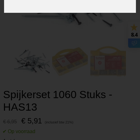
8.4
Spijkerset 1060 Stuks -
HAS13
€ 5,91
€ 6,95