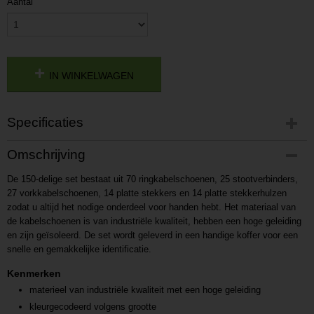
Aantal
IN WINKELWAGEN
Specificaties
Productcode
Omschrijving
P2015241637
De 150-delige set bestaat uit 70 ringkabelschoenen, 25 stootverbinders,
Productcode leverancier
27 vorkkabelschoenen, 14 platte stekkers en 14 platte stekkerhulzen
L2015241637
zodat u altijd het nodige onderdeel voor handen hebt. Het materiaal van
de kabelschoenen is van industriële kwaliteit, hebben een hoge geleiding
en zijn geïsoleerd. De set wordt geleverd in een handige koffer voor een
snelle en gemakkelijke identificatie.
Kenmerken
materieel van industriële kwaliteit met een hoge geleiding
kleurgecodeerd volgens grootte