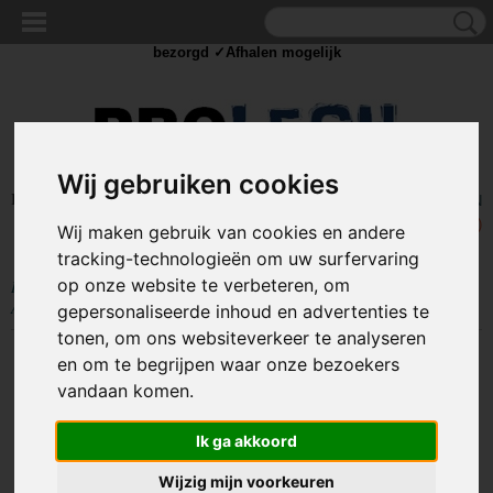
✓Scherpe prijzen ✓Achteraf betalen ✓ Vandaag besteld
dinsdag
bezorgd ✓Afhalen mogelijk
Wij gebruiken cookies
Inloggen
Registreren
UW WINKELWAGEN
Geen producten
(0)
Wij maken gebruik van cookies en andere
tracking-technologieën om uw surfervaring
op onze website te verbeteren, om
Home
>
COMPONENTEN
>
ASSORTIMENT DOZEN
>
Kabelschoen
Assortiment 150-delig
gepersonaliseerde inhoud en advertenties te
tonen, om ons websiteverkeer te analyseren
en om te begrijpen waar onze bezoekers
vandaan komen.
Ik ga akkoord
Wijzig mijn voorkeuren