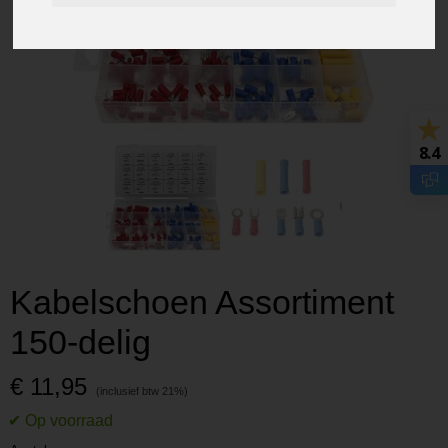
8.4
Kabelschoen Assortiment
150-delig
€ 11,95