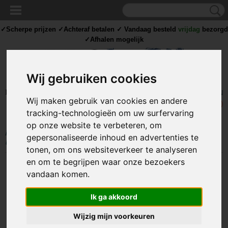
✓Scherpe prijzen ✓Achteraf betalen ✓ Vandaag besteld
vrijdag
bezorgd
✓Afhalen mogelijk
Wij gebruiken cookies
Inloggen
Registreren
UW WINKELWAGEN
Wij maken gebruik van cookies en andere
Geen producten
(0)
tracking-technologieën om uw surfervaring
op onze website te verbeteren, om
Home
>
COMPONENTEN
>
ELEKTRONISCHE COMPONENTEN
>
gepersonaliseerde inhoud en advertenties te
Universele Sigarettenplug - Zelfbouw
tonen, om ons websiteverkeer te analyseren
en om te begrijpen waar onze bezoekers
vandaan komen.
Ik ga akkoord
Wijzig mijn voorkeuren