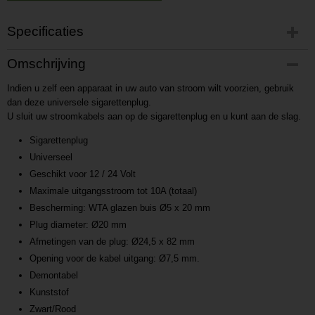
Specificaties
Productcode
Omschrijving
P201703201009
Indien u zelf een apparaat in uw auto van stroom wilt voorzien, gebruik
Productcode leverancier
dan deze universele sigarettenplug.
L201703201009
U sluit uw stroomkabels aan op de sigarettenplug en u kunt aan de slag.
Sigarettenplug
Universeel
Geschikt voor 12 / 24 Volt
Maximale uitgangsstroom tot 10A (totaal)
Bescherming: WTA glazen buis Ø5 x 20 mm
Plug diameter: Ø20 mm
Afmetingen van de plug: Ø24,5 x 82 mm
Opening voor de kabel uitgang: Ø7,5 mm.
Demontabel
Kunststof
Zwart/Rood