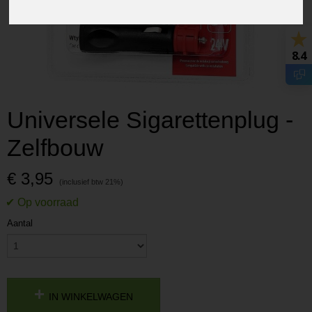
8.4
Universele Sigarettenplug -
Zelfbouw
€ 3,95
Aantal
IN WINKELWAGEN