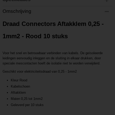
Productcode
Omschrijving
P2011603071505
Productcode leverancier
Draad Connectors Aftakklem 0,25 -
L2011603071505
1mm2 - Rood 10 stuks
Voor het snel en betrouwbaar verbinden van kabels. De geïsoleerde
leidingen eenvoudig inleggen en de sluiting in elkaar drukken, door
speciale mescontacten hoeft de isolatie niet te worden verwijderd.
Geschikt voor elektriciteitsdraad van 0,25 - 1mm2
Kleur Rood
Kabelschoen
Aftakklem
Maten 0,25 tot 1mm2
Geleverd per 10 stuks