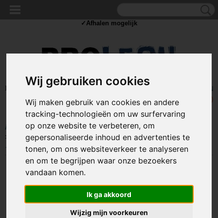
✓Scherpe prijzen ✓Achteraf betalen ✓ Vandaag besteld
vrijdag
bezorgd
✓Afhalen mogelijk
Wij gebruiken cookies
Inloggen
Registreren
UW WINKELWAGEN
Geen producten
(0)
Wij maken gebruik van cookies en andere
tracking-technologieën om uw surfervaring
op onze website te verbeteren, om
Home
>
COMPONENTEN
>
KABELSCHOEN / DRAAD CONNECTORS
>
Aftakklemmen / snelkoppelingen
>
Draad Connectors Aftakklem 0,25 -
gepersonaliseerde inhoud en advertenties te
1mm2 - Rood 10 stuks
tonen, om ons websiteverkeer te analyseren
en om te begrijpen waar onze bezoekers
vandaan komen.
Ik ga akkoord
Wijzig mijn voorkeuren