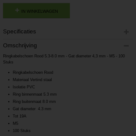
IN WINKELWAGEN
Specificaties
Productcode
Omschrijving
P201705181643
Ringkabelschoen Rood 5.3-8.0 mm - Gat diameter 4,3 mm - M5 - 100
Productcode leverancier
Stuks
L201705181643
Ringkabelschoen Rood
Materiaal Vertind staal
Isolatie PVC
Ring binnenmaat 5.3 mm
Ring buitenmaat 8.0 mm
Gat diameter 4.3 mm
Tot 19A
M5
100 Stuks