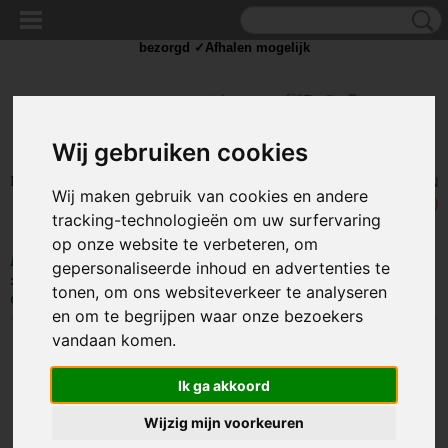
✓Scherpe prijzen ✓Achteraf betalen ✓ Vandaag besteld
dinsdag
bezorgd ✓Afhalen mogelijk
Wij gebruiken cookies
Inloggen
Registreren
UW WINKELWAGEN
Wij maken gebruik van cookies en andere
Geen producten
(0)
tracking-technologieën om uw surfervaring
op onze website te verbeteren, om
Home
>
COMPONENTEN
>
KABELSCHOEN / DRAAD CONNECTORS
gepersonaliseerde inhoud en advertenties te
>
Kabelschoen - Ring
>
Ring kabelschoen 100 stuks - Rood 5.3-8.0 mm -
tonen, om ons websiteverkeer te analyseren
Gat diameter 4,3 mm - M5
en om te begrijpen waar onze bezoekers
vandaan komen.
Ik ga akkoord
Wijzig mijn voorkeuren