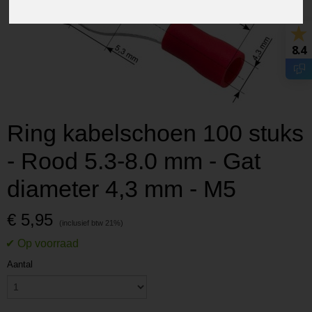
8.4
Ring kabelschoen 100 stuks
- Rood 5.3-8.0 mm - Gat
diameter 4,3 mm - M5
€ 5,95
Aantal