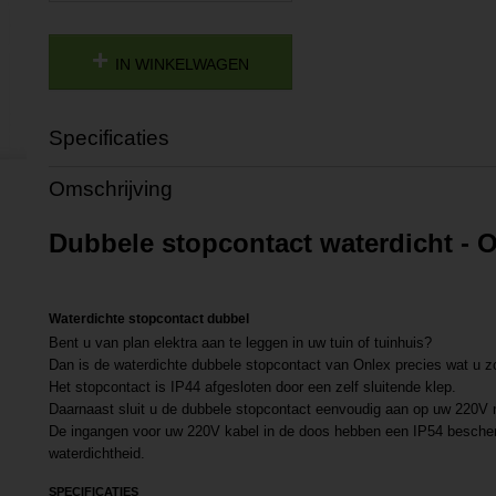
IN WINKELWAGEN
Specificaties
Productcode
P201902211501
Omschrijving
Productcode leverancier
L201902211501
Dubbele stopcontact waterdicht -
Waterdichte stopcontact dubbel
Bent u van plan elektra aan te leggen in uw tuin of tuinhuis?
Dan is de waterdichte dubbele stopcontact van Onlex precies wat u z
Het stopcontact is IP44 afgesloten door een zelf sluitende klep.
Daarnaast sluit u de dubbele stopcontact eenvoudig aan op uw 220V 
De ingangen voor uw 220V kabel in de doos hebben een IP54 besche
waterdichtheid.
SPECIFICATIES