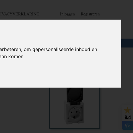
RIVACYVERKLARING
Inloggen
Registreren
UW WINKELWAGEN
Geen producten
(0)
LOTEN
+
HOME
erbeteren, om gepersonaliseerde inhoud en
daan komen.
icht -
Ook interessant
8.4