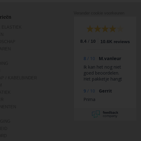
Verander cookie voorkeuren
rieën
 ELASTIEK
EN
/
8.4
10
10.6K reviews
DSCHAP
AREN
8
/
10
M.vanleur
DING
Ik kan het nog niet
N
goed beoordelen.
AP / KABELBINDER
Het pakketje hangt
nog ergens bij
M
postnl.
9
/
10
Gerrit
TIEK
Prima
ER
NENTEN
IGING
HEID
ORD