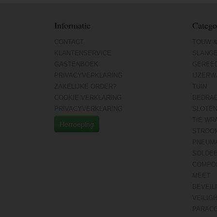
Informatie
Catego
CONTACT
TOUW &
KLANTENSERVICE
SLANG
GASTENBOEK
GEREE
PRIVACYVERKLARING
IJZERW
ZAKELIJKE ORDER?
TUIN
COOKIE VERKLARING
BEDRA
PRIVACYVERKLARING
SLOTE
TIE WR
Herroeping
STROO
PNEUMA
SOLDE
COMPO
MEET
BEVEIL
VEILIG
PARAC