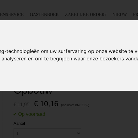
ENSERVICE
GASTENBOEK
ZAKELIJKE ORDER?
NIEUW
P
DSCHAP
IJZERWAREN
TUIN
BEDRADING
S
ng-technologieën om uw surfervaring op onze website te v
te analyseren en om te begrijpen waar onze bezoekers van
Dubbele stopcontact waterdicht - Opbouw
Dubbele stopcontact waterd
Opbouw
€ 10,16
€ 11,95
Aantal