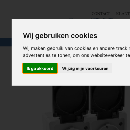
CONTACT
KLANT
Wij gebruiken cookies
TOUW & ELASTIEK
SLANGEN
GEREE
Wij maken gebruik van cookies en andere tracki
advertenties te tonen, om ons websiteverkeer 
Home
>
COMPONENTEN
>
SCHAKEL MATERIAAL
>
Ik ga akkoord
Wijzig mijn voorkeuren